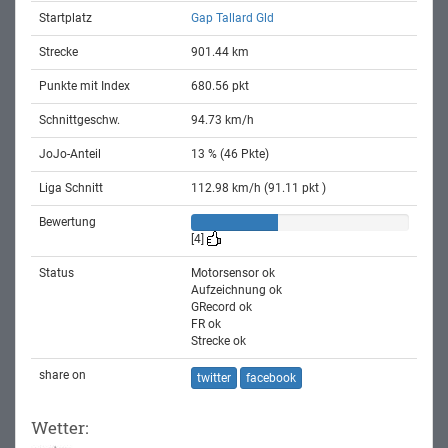
Startplatz
Gap Tallard Gld
Strecke
901.44 km
Punkte mit Index
680.56 pkt
Schnittgeschw.
94.73 km/h
JoJo-Anteil
13 % (46 Pkte)
Liga Schnitt
112.98 km/h (91.11 pkt )
Bewertung
[4]
Status
Motorsensor ok
Aufzeichnung ok
GRecord ok
FR ok
Strecke ok
share on
twitter
facebook
Wetter: