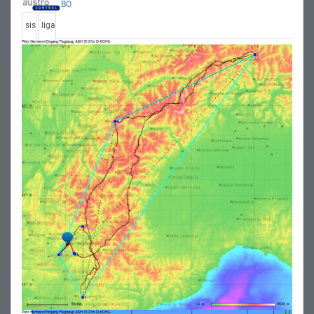
BO
sis
liga