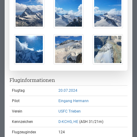
Fluginformationen
Flugtag
20.07.2024
Pilot
Eingang Hermann
Verein
USFC Trieben
Kennzeichen
D-KCHG, HE
(ASH 31/21m)
Flugzeugindex
124