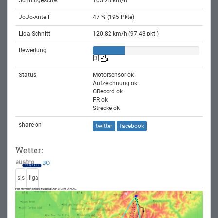
Schnittgeschw.
105.28 km/h
JoJo-Anteil
47 % (195 Pkte)
Liga Schnitt
120.82 km/h (97.43 pkt )
Bewertung
[3]
Status
Motorsensor ok
Aufzeichnung ok
GRecord ok
FR ok
Strecke ok
share on
twitter
facebook
Wetter:
BO
sis
liga