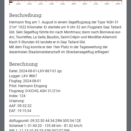
Beschreibung:
Hermann flog am 1. August in einem Segelflugzeug der Type "ASH 31
21m" 1022 Kilometer. Er startete um 9 Uhr 32 am Flugplatz Gap Tallard
Gld. Sein Segelflug führte ihn nach Montmaur, dann nach Bonneval-sur-
Arc, Tourrettes, La Salle, Baudün, Saint-Crépin und Monêtier-Allemont.
Nach 9 Stunden 43 landete er in Gap Tallard Gld.
Mit dem Flug konnte er den 1ten Platz in der Tageswertung der
dezentralen Staatsmeisterschaft im Streckensegelflug erfliegen!
Berechnung
Datei: 2024-08-01-LXV-867-01.igc
Logger: LXV #867
Flugtag: 2024-08-01
Pilot: Hermann Eingang
Flugzeug: D-KCHG, ASH 31/21m
Index: 124
Ursprung:
AAF: 09:32:32
EAF: 19:15:34
-----------------------------------
Abflugpunkt: 09:32:50 44:34:29N 005:54:12E
Schenkel 1: 01:40:20 - 135.48 km - 81.02 km/h
WP 1: 11:13:10 45:25:42N 007:07:59E