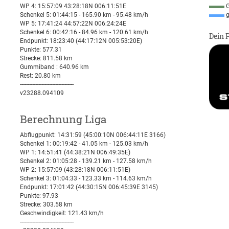
WP 4: 15:57:09 43:28:18N 006:11:51E
G
Schenkel 5: 01:44:15 - 165.90 km - 95.48 km/h
g
WP 5: 17:41:24 44:57:22N 006:24:24E
Schenkel 6: 00:42:16 - 84.96 km - 120.61 km/h
Dein 
Endpunkt: 18:23:40 (44:17:12N 005:53:20E)
Punkte: 577.31
Strecke: 811.58 km
Gummiband : 640.96 km
Rest: 20.80 km
-----------------------------------
v23288.094109
Berechnung Liga
Abflugpunkt: 14:31:59 (45:00:10N 006:44:11E 3166)
Schenkel 1: 00:19:42 - 41.05 km - 125.03 km/h
WP 1: 14:51:41 (44:38:21N 006:49:35E)
Schenkel 2: 01:05:28 - 139.21 km - 127.58 km/h
WP 2: 15:57:09 (43:28:18N 006:11:51E)
Schenkel 3: 01:04:33 - 123.33 km - 114.63 km/h
Endpunkt: 17:01:42 (44:30:15N 006:45:39E 3145)
Punkte: 97.93
Strecke: 303.58 km
Geschwindigkeit: 121.43 km/h
-----------------------------------