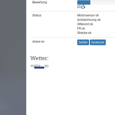
Bewertung
[2]
Status
Motorsensor ok
Aufzeichnung ok
GRecord ok
FR ok
Strecke ok
share on
twitter
facebook
Wetter:
BO