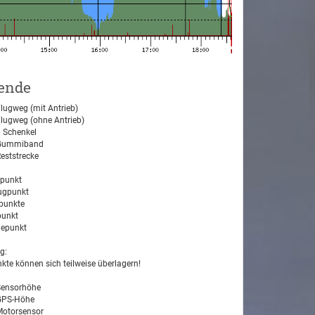
ende
lugweg (mit Antrieb)
lugweg (ohne Antrieb)
 Schenkel
ummiband
eststrecke
tpunkt
ugpunkt
unkte
unkt
epunkt
g:
kte können sich teilweise überlagern!
ensorhöhe
PS-Höhe
otorsensor