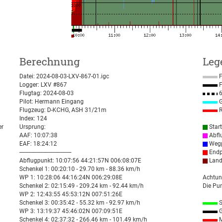
Berechnung
Leg
Datei: 2024-08-03-LXV-867-01.igc
F
Logger: LXV #867
F
Flugtag: 2024-08-03
6
Pilot: Hermann Eingang
G
Flugzeug: D-KCHG, ASH 31/21m
R
Index: 124
er
Ursprung:
Star
AAF: 10:07:38
Abfl
EAF: 18:24:12
Wegp
-----------------------------------
Endp
Abflugpunkt: 10:07:56 44:21:57N 006:08:07E
Land
Schenkel 1: 00:20:10 - 29.70 km - 88.36 km/h
WP 1: 10:28:06 44:16:24N 006:29:08E
Achtun
Schenkel 2: 02:15:49 - 209.24 km - 92.44 km/h
Die Pun
WP 2: 12:43:55 45:53:12N 007:51:26E
Schenkel 3: 00:35:42 - 55.32 km - 92.97 km/h
S
WP 3: 13:19:37 45:46:02N 007:09:51E
G
Schenkel 4: 02:37:32 - 266.46 km - 101.49 km/h
M