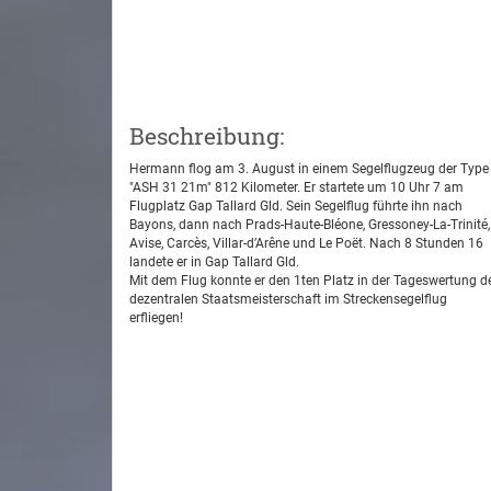
Beschreibung:
Hermann flog am 3. August in einem Segelflugzeug der Type
"ASH 31 21m" 812 Kilometer. Er startete um 10 Uhr 7 am
Flugplatz Gap Tallard Gld. Sein Segelflug führte ihn nach
Bayons, dann nach Prads-Haute-Bléone, Gressoney-La-Trinité,
Avise, Carcès, Villar-d’Arêne und Le Poët. Nach 8 Stunden 16
landete er in Gap Tallard Gld.
Mit dem Flug konnte er den 1ten Platz in der Tageswertung d
dezentralen Staatsmeisterschaft im Streckensegelflug
erfliegen!