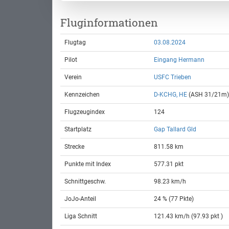
Fluginformationen
Flugtag
03.08.2024
Pilot
Eingang Hermann
Verein
USFC Trieben
Kennzeichen
D-KCHG, HE
(ASH 31/21m)
Flugzeugindex
124
Startplatz
Gap Tallard Gld
Strecke
811.58 km
Punkte mit Index
577.31 pkt
Schnittgeschw.
98.23 km/h
JoJo-Anteil
24 % (77 Pkte)
Liga Schnitt
121.43 km/h (97.93 pkt )