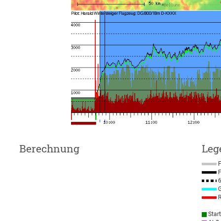
Berechnung
Leg
F
F
6
G
R
Star