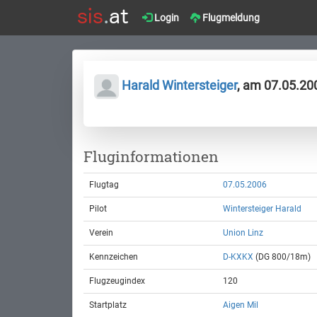
Login
Flugmeldung
Harald Wintersteiger
, am 07.05.20
Fluginformationen
Flugtag
07.05.2006
Pilot
Wintersteiger Harald
Verein
Union Linz
Kennzeichen
D-KXKX
(DG 800/18m)
Flugzeugindex
120
Startplatz
Aigen Mil