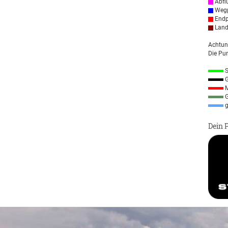
Abfl
Wegp
Endp
Land
Achtun
Die Pun
S
G
M
G
g
Dein 