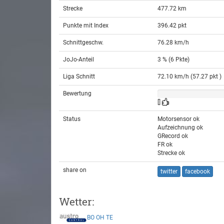
Strecke
477.72 km
Punkte mit Index
396.42 pkt
Schnittgeschw.
76.28 km/h
JoJo-Anteil
3 % (6 Pkte)
Liga Schnitt
72.10 km/h (57.27 pkt )
Bewertung
[]
Status
Motorsensor ok
Aufzeichnung ok
GRecord ok
FR ok
Strecke ok
share on
twitter
facebook
Wetter:
BO
OH
TE