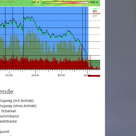
ende
lugweg (mit Antrieb)
lugweg (ohne Antrieb)
 Schenkel
ummiband
eststrecke
tpunkt