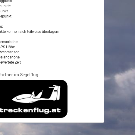
ugpunkt
unkte
unkt
epunkt
g:
kte können sich teilweise überlagern!
ensorhöhe
PS-Höhe
otorsensor
eländehöhe
ewertete Zeit
Partner im Segelflug