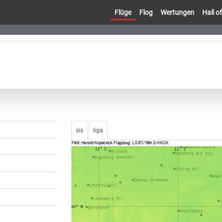
Flüge
Flog
Wertungen
Hall 
sis
liga