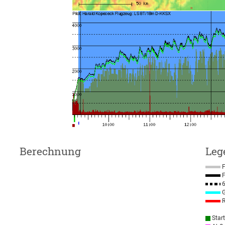
Berechnung
Leg
F
F
6
G
R
Star