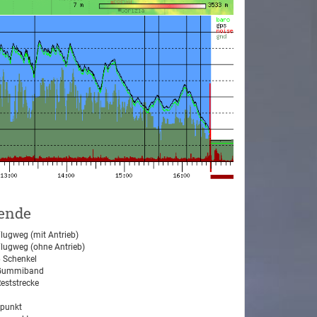
ende
lugweg (mit Antrieb)
lugweg (ohne Antrieb)
 Schenkel
ummiband
eststrecke
tpunkt