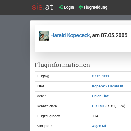
Login
Flugmeldung
Harald Kopececk
, am 07.05.2006
Fluginformationen
Flugtag
07.05.2006
Pilot
Kopececk Harald
Verein
Union Linz
Kennzeichen
D-KKSX
(LS 8T/18m)
Flugzeugindex
114
Startplatz
Aigen Mil