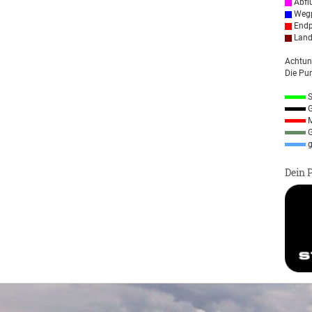
Abfl
Wegp
Endp
Land
Achtun
Die Pun
S
G
M
G
g
Dein 