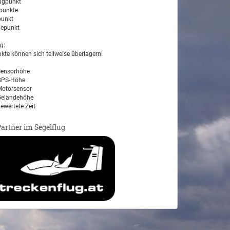
ugpunkt
unkte
unkt
epunkt
g:
kte können sich teilweise überlagern!
ensorhöhe
PS-Höhe
otorsensor
eländehöhe
ewertete Zeit
Partner im Segelflug