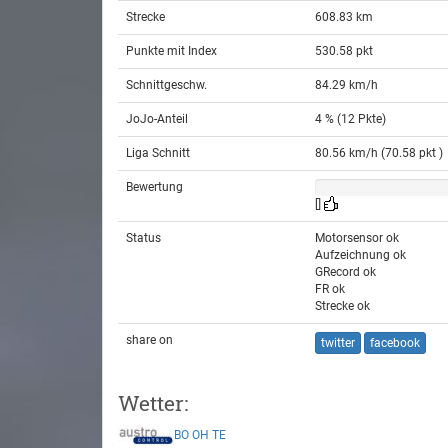
Strecke
608.83 km
Punkte mit Index
530.58 pkt
Schnittgeschw.
84.29 km/h
JoJo-Anteil
4 % (12 Pkte)
Liga Schnitt
80.56 km/h (70.58 pkt )
Bewertung
[]
Status
Motorsensor ok
Aufzeichnung ok
GRecord ok
FR ok
Strecke ok
share on
twitter
facebook
Wetter:
BO
OH
TE