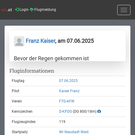
Login
Flugmeldung
Toggle
naviga
Franz Kaiser
, am 07.06.2025
Bevor der Regen gekommen ist
Fluginformationen
Flugtag
07.06.2025
Pilot
Kaiser Franz
Verein
FTG-AFW
Kennzeichen
D-KPDG
(DG 800/18m)
Flugzeugindex
119
Startplatz
Wr Neustadt West