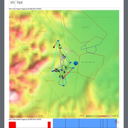
sis
liga