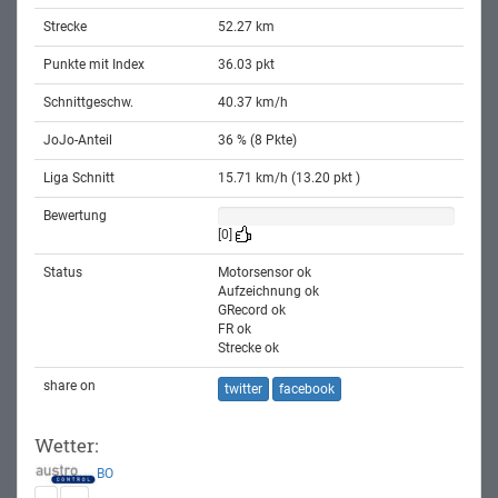
Strecke
52.27 km
Punkte mit Index
36.03 pkt
Schnittgeschw.
40.37 km/h
JoJo-Anteil
36 % (8 Pkte)
Liga Schnitt
15.71 km/h (13.20 pkt )
Bewertung
[0]
Status
Motorsensor ok
Aufzeichnung ok
GRecord ok
FR ok
Strecke ok
share on
twitter
facebook
Wetter:
BO