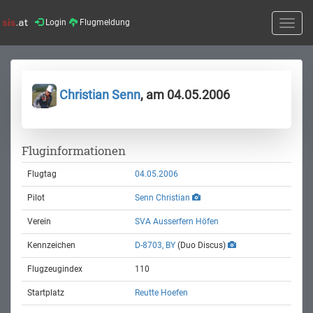
Login
Flugmeldung
Toggle
naviga
Christian Senn
, am 04.05.2006
Fluginformationen
Flugtag
04.05.2006
Pilot
Senn Christian
Verein
SVA Ausserfern Höfen
Kennzeichen
D-8703, BY
(Duo Discus)
Flugzeugindex
110
Startplatz
Reutte Hoefen