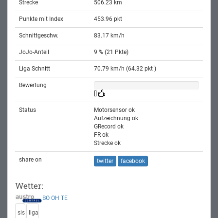
Strecke
506.23 km
Punkte mit Index
453.96 pkt
Schnittgeschw.
83.17 km/h
JoJo-Anteil
9 % (21 Pkte)
Liga Schnitt
70.79 km/h (64.32 pkt )
Bewertung
[]
Status
Motorsensor ok
Aufzeichnung ok
GRecord ok
FR ok
Strecke ok
share on
twitter
facebook
Wetter:
BO
OH
TE
sis
liga