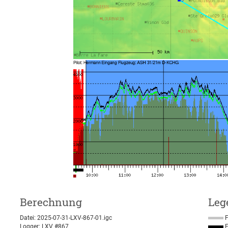
Berechnung
Leg
Datei: 2025-07-31-LXV-867-01.igc
F
Logger: LXV #867
F