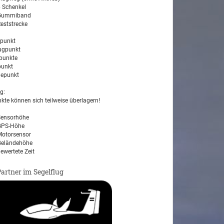
 Schenkel
ummiband
eststrecke
tpunkt
ugpunkt
unkte
unkt
epunkt
g:
kte können sich teilweise überlagern!
ensorhöhe
PS-Höhe
otorsensor
eländehöhe
ewertete Zeit
Partner im Segelflug