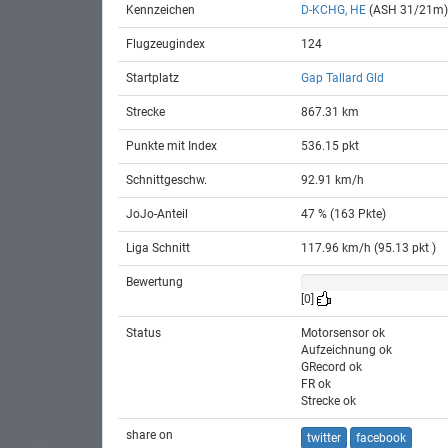
Kennzeichen
D-KCHG, HE
(ASH 31/21m)
Flugzeugindex
124
Startplatz
Gap Tallard Gld
Strecke
867.31 km
Punkte mit Index
536.15 pkt
Schnittgeschw.
92.91 km/h
JoJo-Anteil
47 % (163 Pkte)
Liga Schnitt
117.96 km/h (95.13 pkt )
Bewertung
[0]
Status
Motorsensor ok
Aufzeichnung ok
GRecord ok
FR ok
Strecke ok
share on
twitter
facebook