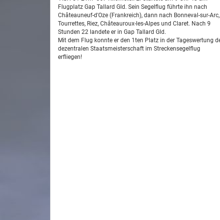
Flugplatz Gap Tallard Gld. Sein Segelflug führte ihn nach
Châteauneuf-d'Oze (Frankreich), dann nach Bonneval-sur-Arc,
Tourrettes, Riez, Châteauroux-les-Alpes und Claret. Nach 9
Stunden 22 landete er in Gap Tallard Gld.
Mit dem Flug konnte er den 1ten Platz in der Tageswertung d
dezentralen Staatsmeisterschaft im Streckensegelflug
erfliegen!