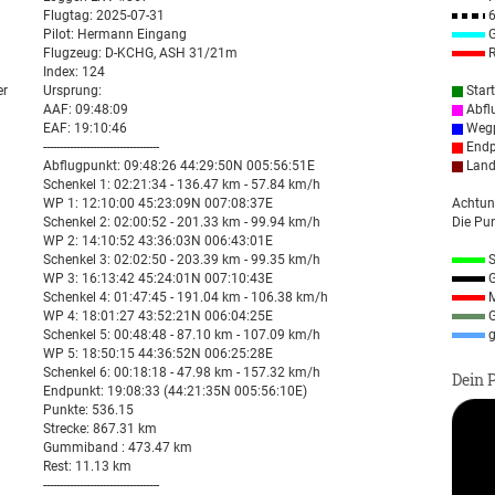
Flugtag: 2025-07-31
6
Pilot: Hermann Eingang
G
Flugzeug: D-KCHG, ASH 31/21m
R
Index: 124
er
Ursprung:
Star
AAF: 09:48:09
Abfl
EAF: 19:10:46
Wegp
-----------------------------------
Endp
Abflugpunkt: 09:48:26 44:29:50N 005:56:51E
Land
Schenkel 1: 02:21:34 - 136.47 km - 57.84 km/h
WP 1: 12:10:00 45:23:09N 007:08:37E
Achtun
Schenkel 2: 02:00:52 - 201.33 km - 99.94 km/h
Die Pun
WP 2: 14:10:52 43:36:03N 006:43:01E
Schenkel 3: 02:02:50 - 203.39 km - 99.35 km/h
S
WP 3: 16:13:42 45:24:01N 007:10:43E
G
Schenkel 4: 01:47:45 - 191.04 km - 106.38 km/h
M
WP 4: 18:01:27 43:52:21N 006:04:25E
G
Schenkel 5: 00:48:48 - 87.10 km - 107.09 km/h
g
WP 5: 18:50:15 44:36:52N 006:25:28E
Schenkel 6: 00:18:18 - 47.98 km - 157.32 km/h
Dein 
Endpunkt: 19:08:33 (44:21:35N 005:56:10E)
Punkte: 536.15
Strecke: 867.31 km
Gummiband : 473.47 km
Rest: 11.13 km
-----------------------------------