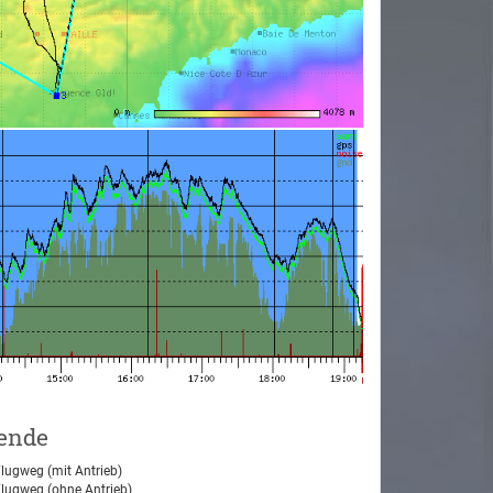
ende
lugweg (mit Antrieb)
lugweg (ohne Antrieb)