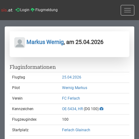
Login
Flugmeldung
Toggle
naviga
Markus Wernig
, am 25.04.2026
Fluginformationen
Flugtag
25.04.2026
Pilot
Wernig Markus
Verein
FC Ferlach
Kennzeichen
OE-5434, HR
(DG 100)
Flugzeugindex
100
Startplatz
Ferlach Glainach