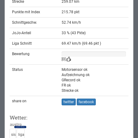
Strecke
259.07 km
Punkte mit Index
215.78 pkt
Schnittgeschw.
52.74 km/h
JoJo-Anteil
33 % (43 Pkte)
Liga Schnitt
69.47 km/h (69.46 pkt )
Bewertung
[0]
Status
Motorsensor ok
Aufzeichnung ok
GRecord ok
FR ok
Strecke ok
share on
twitter
facebook
Wetter:
sis
liga