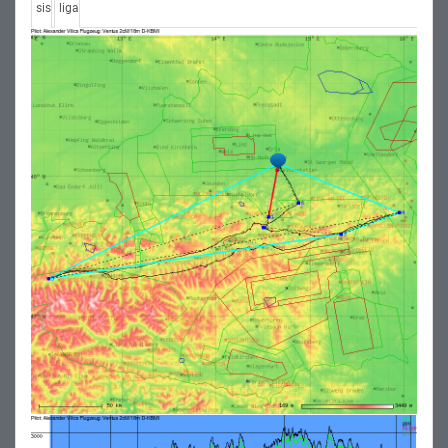
sis
liga