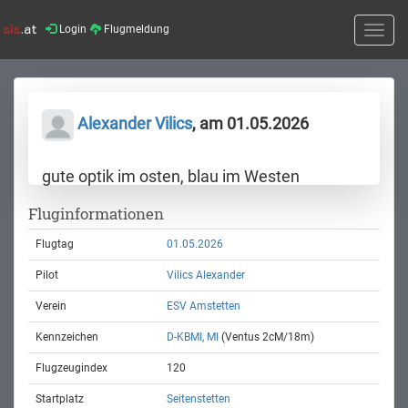
Login
Flugmeldung
Toggle
naviga
Alexander Vilics
, am 01.05.2026
gute optik im osten, blau im Westen
Fluginformationen
Flugtag
01.05.2026
Pilot
Vilics Alexander
Verein
ESV Amstetten
Kennzeichen
D-KBMI, MI
(Ventus 2cM/18m)
Flugzeugindex
120
Startplatz
Seitenstetten