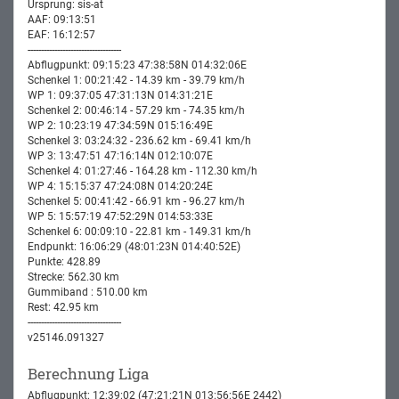
Ursprung: sis-at
AAF: 09:13:51
EAF: 16:12:57
-----------------------------------
Abflugpunkt: 09:15:23 47:38:58N 014:32:06E
Schenkel 1: 00:21:42 - 14.39 km - 39.79 km/h
WP 1: 09:37:05 47:31:13N 014:31:21E
Schenkel 2: 00:46:14 - 57.29 km - 74.35 km/h
WP 2: 10:23:19 47:34:59N 015:16:49E
Schenkel 3: 03:24:32 - 236.62 km - 69.41 km/h
WP 3: 13:47:51 47:16:14N 012:10:07E
Schenkel 4: 01:27:46 - 164.28 km - 112.30 km/h
WP 4: 15:15:37 47:24:08N 014:20:24E
Schenkel 5: 00:41:42 - 66.91 km - 96.27 km/h
WP 5: 15:57:19 47:52:29N 014:53:33E
Schenkel 6: 00:09:10 - 22.81 km - 149.31 km/h
Endpunkt: 16:06:29 (48:01:23N 014:40:52E)
Punkte: 428.89
Strecke: 562.30 km
Gummiband : 510.00 km
Rest: 42.95 km
-----------------------------------
v25146.091327
Berechnung Liga
Abflugpunkt: 12:39:02 (47:21:21N 013:56:56E 2442)