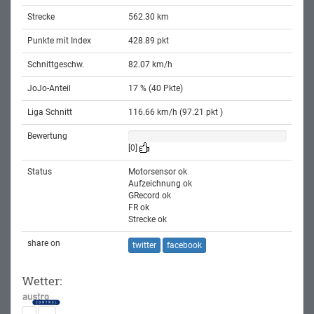
Strecke
562.30 km
Punkte mit Index
428.89 pkt
Schnittgeschw.
82.07 km/h
JoJo-Anteil
17 % (40 Pkte)
Liga Schnitt
116.66 km/h (97.21 pkt )
Bewertung
[0]
Status
Motorsensor ok
Aufzeichnung ok
GRecord ok
FR ok
Strecke ok
share on
twitter
facebook
Wetter: