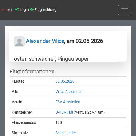
Login
Flugmeldung
Toggle
naviga
Alexander Vilics
, am 02.05.2026
osten schwächer, Pingau super
Fluginformationen
Flugtag
02.05.2026
Pilot
Vilics Alexander
Verein
ESV Amstetten
Kennzeichen
D-KBMI, MI
(Ventus 2cM/18m)
Flugzeugindex
120
Startplatz
Seitenstetten