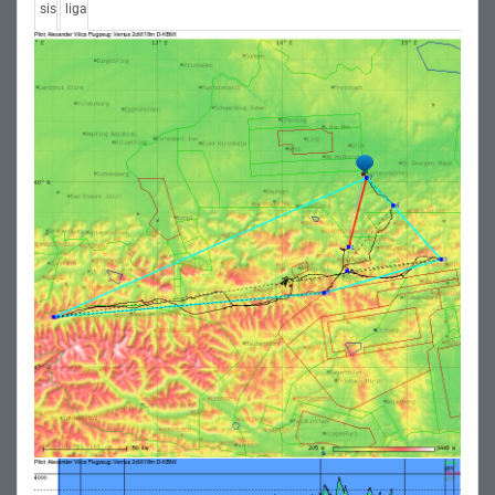
sis
liga