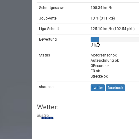
Schnittgeschw.
105.34 km/h
JoJo-Anteil
13 % (31 Pkte)
Liga Schnitt
125.10 km/h (102.54 pkt )
Bewertung
[1]
Status
Motorsensor ok
Aufzeichnung ok
GRecord ok
FR ok
Strecke ok
share on
twitter
facebook
Wetter: