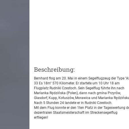
Beschreibung:
Bernhard flog am 20. Mai in einem Segelflugzeug der Type "A
33 Es 18m" 570 Kilometer. Er startete um 10 Uhr 18 am
Flugplatz Rudniki Czestoch. Sein Segelflug führte ihn nach
Marianka Rędzińska (Polen), dann nach gmina Przyrów,
Glasdorf, Kupp, Kotuszów, Morawica und Marianka Rędzińsk
Nach 5 Stunden 24 landete er in Rudniki Czestoch.
Mit dem Flug konnte er den 1ten Platz in der Tageswertung d
dezentralen Staatsmeisterschaft im Streckensegelflug
erfliegen!