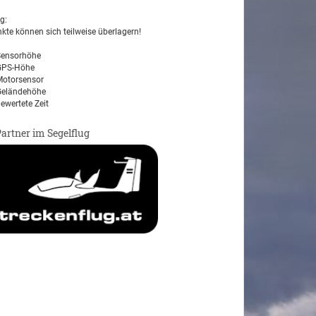
g:
kte können sich teilweise überlagern!
ensorhöhe
PS-Höhe
otorsensor
eländehöhe
ewertete Zeit
Partner im Segelflug