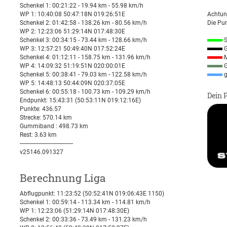
Schenkel 1: 00:21:22 - 19.94 km - 55.98 km/h
WP 1: 10:40:08 50:47:18N 019:26:51E
Achtun
Schenkel 2: 01:42:58 - 138.26 km - 80.56 km/h
Die Pun
WP 2: 12:23:06 51:29:14N 017:48:30E
Schenkel 3: 00:34:15 - 73.44 km - 128.66 km/h
S
WP 3: 12:57:21 50:49:40N 017:52:24E
G
Schenkel 4: 01:12:11 - 158.75 km - 131.96 km/h
M
WP 4: 14:09:32 51:19:51N 020:00:01E
G
Schenkel 5: 00:38:41 - 79.03 km - 122.58 km/h
g
WP 5: 14:48:13 50:44:09N 020:37:05E
Schenkel 6: 00:55:18 - 100.73 km - 109.29 km/h
Dein 
Endpunkt: 15:43:31 (50:53:11N 019:12:16E)
Punkte: 436.57
Strecke: 570.14 km
Gummiband : 498.73 km
Rest: 3.63 km
-----------------------------------
v25146.091327
Berechnung Liga
Abflugpunkt: 11:23:52 (50:52:41N 019:06:43E 1150)
Schenkel 1: 00:59:14 - 113.34 km - 114.81 km/h
WP 1: 12:23:06 (51:29:14N 017:48:30E)
Schenkel 2: 00:33:36 - 73.49 km - 131.23 km/h