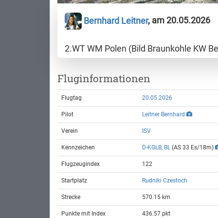
Bernhard Leitner
, am 20.05.2026
2.WT WM Polen (Bild Braunkohle KW Belc
Fluginformationen
Flugtag
20.05.2026
Pilot
Leitner Bernhard
Verein
ISV
Kennzeichen
D-KGLB, BL
(AS 33 Es/18m)
Flugzeugindex
122
Startplatz
Rudniki Czestoch
Strecke
570.15 km
Punkte mit Index
436.57 pkt