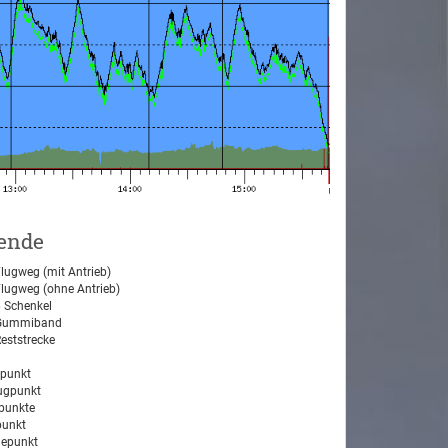
ende
lugweg (mit Antrieb)
lugweg (ohne Antrieb)
 Schenkel
ummiband
eststrecke
tpunkt
ugpunkt
unkte
unkt
epunkt