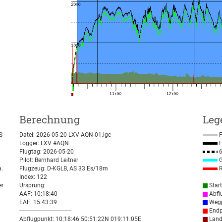
Berechnung
Leg
S
Datei: 2026-05-20-LXV-AQN-01.igc
F
Logger: LXV #AQN
F
Flugtag: 2026-05-20
6
Pilot: Bernhard Leitner
G
a.
Flugzeug: D-KGLB, AS 33 Es/18m
R
Index: 122
er
Ursprung:
Star
AAF: 10:18:40
Abfl
EAF: 15:43:39
Wegp
-----------------------------------
Endp
Abflugpunkt: 10:18:46 50:51:22N 019:11:05E
Land