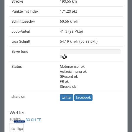
Strecke
193.55 km
Punkte mit Index
171.23 pkt
Schnittgeschw.
60.56 km/h
JoJo-Anteil
41 % (38 Pkte)
Liga Schnitt
54.19 km/h (50.83 pkt )
Bewertung
[]
Status
Motorsensor ok
Aufzeichnung ok
GRecord ok
FR ok
Strecke ok
share on
twitter
facebook
Wetter:
BO
OH
TE
sis
liga