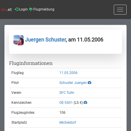
Login
Flugmeldung
Toggle
naviga
Juergen Schuster
, am 11.05.2006
Fluginformationen
Flugtag
11.05.2006
Pilot
Schuster Juergen
Verein
SFC Tulln
Kennzeichen
OE-5401
(LS 4)
Flugzeugindex
106
Startplatz
Micheldorf