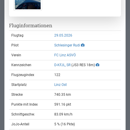
Fluginformationen
Flugtag
29.05.2026
Pilot
Schlesinger Rudi
Verein
FC Linz ASVÖ
Kennzeichen
D-KFJL, SR
(JS3 RES 18m)
Flugzeugindex
122
Startplatz
Linz Ost
Strecke
740.35 km
Punkte mit Index
591.16 pkt
Schnittgeschw.
83.09 km/h
JoJo-Anteil
5 % (16 Pkte)