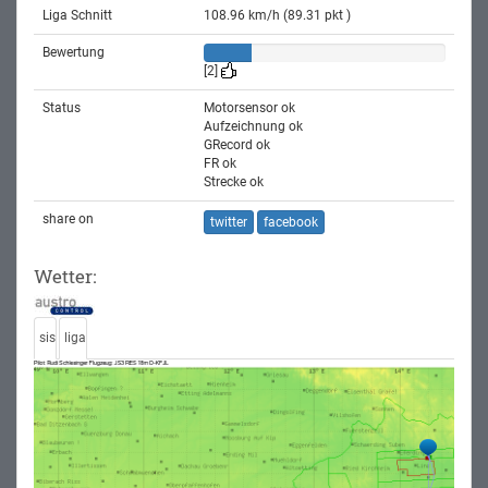
Liga Schnitt
108.96 km/h (89.31 pkt )
Bewertung
[2]
Status
Motorsensor ok
Aufzeichnung ok
GRecord ok
FR ok
Strecke ok
share on
twitter
facebook
Wetter:
sis
liga