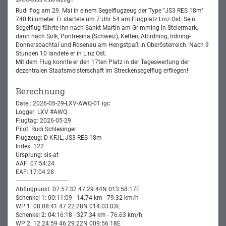
Rudi flog am 29. Mai in einem Segelflugzeug der Type "JS3 RES 18m"
740 Kilometer. Er startete um 7 Uhr 54 am Flugplatz Linz Ost. Sein
Segelflug führte ihn nach Sankt Martin am Grimming in Steiermark,
dann nach Sölk, Pontresina (Schweiz), Ketten, Altirdning, Irdning-
Donnersbachtal und Rosenau am Hengstpaß in Oberösterreich. Nach 9
Stunden 10 landete er in Linz Ost.
Mit dem Flug konnte er den 17ten Platz in der Tageswertung der
dezentralen Staatsmeisterschaft im Streckensegelflug erfliegen!
Berechnung
Datei: 2026-05-29-LXV-AWQ-01.igc
Logger: LXV #AWQ
Flugtag: 2026-05-29
Pilot: Rudi Schlesinger
Flugzeug: D-KFJL, JS3 RES 18m
Index: 122
Ursprung: sis-at
AAF: 07:54:24
EAF: 17:04:28
-----------------------------------
Abflugpunkt: 07:57:32 47:29:44N 013:58:17E
Schenkel 1: 00:11:09 - 14.74 km - 79.32 km/h
WP 1: 08:08:41 47:22:28N 014:03:03E
Schenkel 2: 04:16:18 - 327.34 km - 76.63 km/h
WP 2: 12:24:59 46:29:22N 009:56:18E