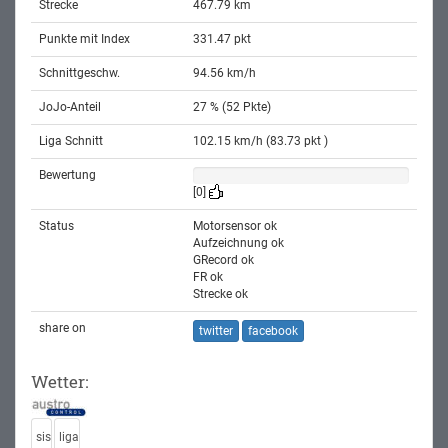
Strecke
467.79 km
Punkte mit Index
331.47 pkt
Schnittgeschw.
94.56 km/h
JoJo-Anteil
27 % (52 Pkte)
Liga Schnitt
102.15 km/h (83.73 pkt )
Bewertung
[0]
Status
Motorsensor ok
Aufzeichnung ok
GRecord ok
FR ok
Strecke ok
share on
twitter
facebook
Wetter:
sis
liga