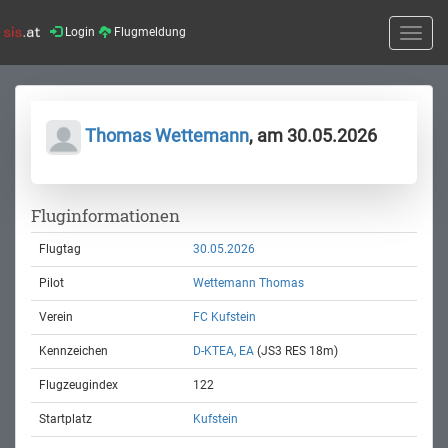
Login
Flugmeldung
Toggle
naviga
Thomas Wettemann
, am 30.05.2026
Fluginformationen
Flugtag
30.05.2026
Pilot
Wettemann Thomas
Verein
FC Kufstein
Kennzeichen
D-KTEA, EA
(JS3 RES 18m)
Flugzeugindex
122
Startplatz
Kufstein