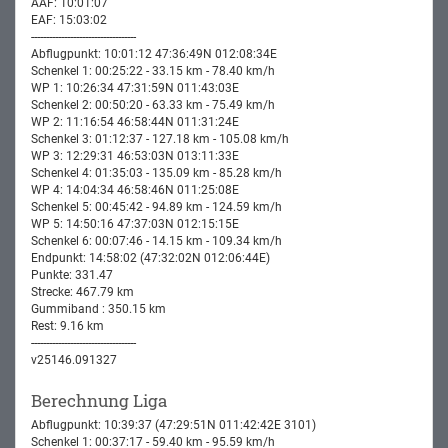
AAF: 10:01:07
EAF: 15:03:02
-----------------------------------
Abflugpunkt: 10:01:12 47:36:49N 012:08:34E
Schenkel 1: 00:25:22 - 33.15 km - 78.40 km/h
WP 1: 10:26:34 47:31:59N 011:43:03E
Schenkel 2: 00:50:20 - 63.33 km - 75.49 km/h
WP 2: 11:16:54 46:58:44N 011:31:24E
Schenkel 3: 01:12:37 - 127.18 km - 105.08 km/h
WP 3: 12:29:31 46:53:03N 013:11:33E
Schenkel 4: 01:35:03 - 135.09 km - 85.28 km/h
WP 4: 14:04:34 46:58:46N 011:25:08E
Schenkel 5: 00:45:42 - 94.89 km - 124.59 km/h
WP 5: 14:50:16 47:37:03N 012:15:15E
Schenkel 6: 00:07:46 - 14.15 km - 109.34 km/h
Endpunkt: 14:58:02 (47:32:02N 012:06:44E)
Punkte: 331.47
Strecke: 467.79 km
Gummiband : 350.15 km
Rest: 9.16 km
-----------------------------------
v25146.091327
Berechnung Liga
Abflugpunkt: 10:39:37 (47:29:51N 011:42:42E 3101)
Schenkel 1: 00:37:17 - 59.40 km - 95.59 km/h