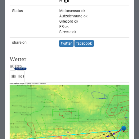
[4]
Status
Motorsensor ok
Aufzeichnung ok
GRecord ok
FR ok
Strecke ok
share on
twitter
facebook
Wetter:
sis
liga