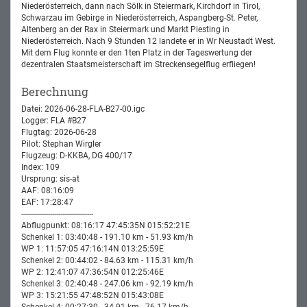
Niederösterreich, dann nach Sölk in Steiermark, Kirchdorf in Tirol,
Schwarzau im Gebirge in Niederösterreich, Aspangberg-St. Peter,
Altenberg an der Rax in Steiermark und Markt Piesting in
Niederösterreich. Nach 9 Stunden 12 landete er in Wr Neustadt West.
Mit dem Flug konnte er den 1ten Platz in der Tageswertung der
dezentralen Staatsmeisterschaft im Streckensegelflug erfliegen!
Berechnung
Datei: 2026-06-28-FLA-B27-00.igc
Logger: FLA #B27
Flugtag: 2026-06-28
Pilot: Stephan Wirgler
Flugzeug: D-KKBA, DG 400/17
Index: 109
Ursprung: sis-at
AAF: 08:16:09
EAF: 17:28:47
-----------------------------------
Abflugpunkt: 08:16:17 47:45:35N 015:52:21E
Schenkel 1: 03:40:48 - 191.10 km - 51.93 km/h
WP 1: 11:57:05 47:16:14N 013:25:59E
Schenkel 2: 00:44:02 - 84.63 km - 115.31 km/h
WP 2: 12:41:07 47:36:54N 012:25:46E
Schenkel 3: 02:40:48 - 247.06 km - 92.19 km/h
WP 3: 15:21:55 47:48:52N 015:43:08E
Schenkel 4: 00:27:30 - 34.91 km - 76.17 km/h