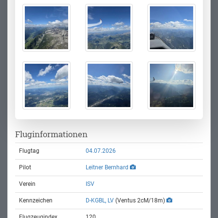
Fluginformationen
Flugtag
04.07.2026
Pilot
Leitner Bernhard
Verein
ISV
Kennzeichen
D-KGBL, LV
(Ventus 2cM/18m)
Flugzeugindex
120