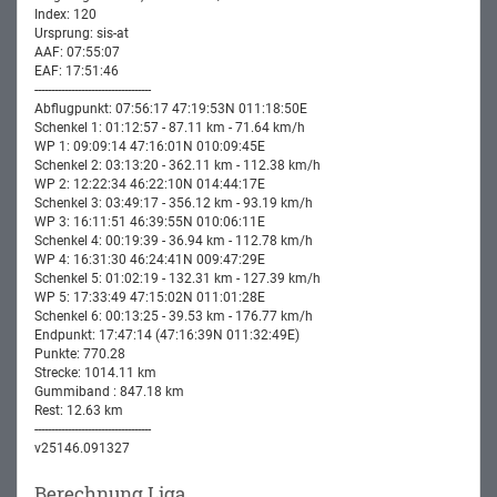
Index: 120
Ursprung: sis-at
AAF: 07:55:07
EAF: 17:51:46
-----------------------------------
Abflugpunkt: 07:56:17 47:19:53N 011:18:50E
Schenkel 1: 01:12:57 - 87.11 km - 71.64 km/h
WP 1: 09:09:14 47:16:01N 010:09:45E
Schenkel 2: 03:13:20 - 362.11 km - 112.38 km/h
WP 2: 12:22:34 46:22:10N 014:44:17E
Schenkel 3: 03:49:17 - 356.12 km - 93.19 km/h
WP 3: 16:11:51 46:39:55N 010:06:11E
Schenkel 4: 00:19:39 - 36.94 km - 112.78 km/h
WP 4: 16:31:30 46:24:41N 009:47:29E
Schenkel 5: 01:02:19 - 132.31 km - 127.39 km/h
WP 5: 17:33:49 47:15:02N 011:01:28E
Schenkel 6: 00:13:25 - 39.53 km - 176.77 km/h
Endpunkt: 17:47:14 (47:16:39N 011:32:49E)
Punkte: 770.28
Strecke: 1014.11 km
Gummiband : 847.18 km
Rest: 12.63 km
-----------------------------------
v25146.091327
Berechnung Liga