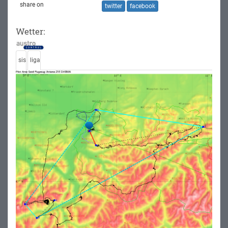
share on
twitter
facebook
Wetter:
sis
liga