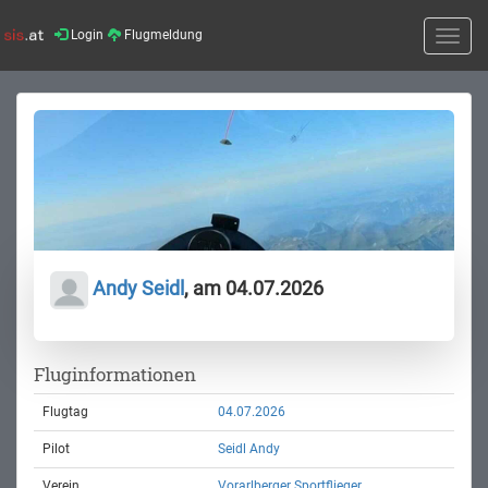
Login
Flugmeldung
Toggle
naviga
Andy Seidl
, am 04.07.2026
Fluginformationen
Flugtag
04.07.2026
Pilot
Seidl Andy
Verein
Vorarlberger Sportflieger