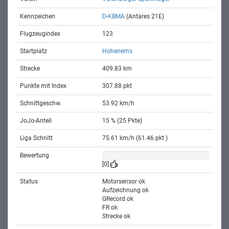
Kennzeichen
D-KBMA
(Antares 21E)
Flugzeugindex
123
Startplatz
Hohenems
Strecke
409.83 km
Punkte mit Index
307.88 pkt
Schnittgeschw.
53.92 km/h
JoJo-Anteil
15 % (25 Pkte)
Liga Schnitt
75.61 km/h (61.46 pkt )
Bewertung
[0]
Status
Motorsensor ok
Aufzeichnung ok
GRecord ok
FR ok
Strecke ok