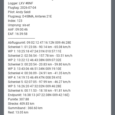
Logger: LXV #8NF
Flugtag: 2026-07-04
Pilot: Andy Seidl
Flugzeug: D-KBMA, Antares 21E
Index: 123
Ursprung: sis-at
AAF: 09:00:46
EAF: 16:39:58
-----------------------------------
Abflugpunkt: 09:02:12 47:16:12N 009:46:28E
Schenkel 1: 01:23:06 - 90.14 km - 65.08 km/h
WP 1: 10:25:18 47:24:31N 010:57:11E
Schenkel 2: 02:56:54 - 157.78 km - 53.51 km/h
WP 2: 13:22:12 46:43:38N 009:07:32E
Schenkel 3: 00:20:54 - 20.83 km - 59.80 km/h
WP 3: 13:43:06 46:51:34N 009:19:10E
Schenkel 4: 00:36:09 - 24.91 km - 41.35 km/h
WP 4: 14:19:15 46:49:47N 008:59:41E
Schenkel 5: 02:07:05 - 97.99 km - 46.27 km/h
WP 5: 16:26:20 47:32:02N 009:46:28E
Schenkel 6: 00:11:53 - 18.18 km - 91.81 km/h
Endpunkt: 16:38:13 (47:22:38N 009:42:16E)
Punkte: 307.88
Strecke: 409.83 km
Gummiband : 360.60 km
Rest: 13.05 km