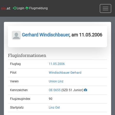
Login
Flugmeldung
Toggle
naviga
Gerhard Windischbauer
, am 11.05.2006
Fluginformationen
Flugtag
11.05.2006
Pilot
Windischbauer Gerhard
Verein
Union Linz
Kennzeichen
OE-5655
(SZD 51 Junior)
Flugzeugindex
90
Startplatz
Linz Ost