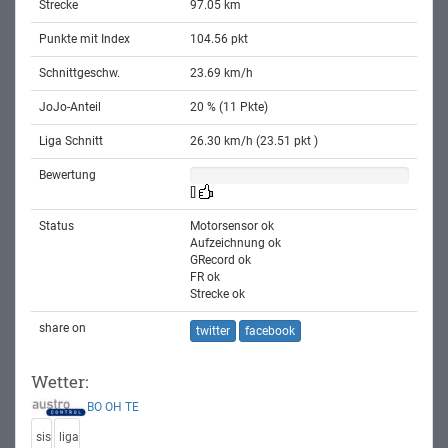
Strecke
97.05 km
Punkte mit Index
104.56 pkt
Schnittgeschw.
23.69 km/h
JoJo-Anteil
20 % (11 Pkte)
Liga Schnitt
26.30 km/h (23.51 pkt )
Bewertung
[]
Status
Motorsensor ok
Aufzeichnung ok
GRecord ok
FR ok
Strecke ok
share on
twitter
facebook
Wetter:
BO
OH
TE
sis
liga