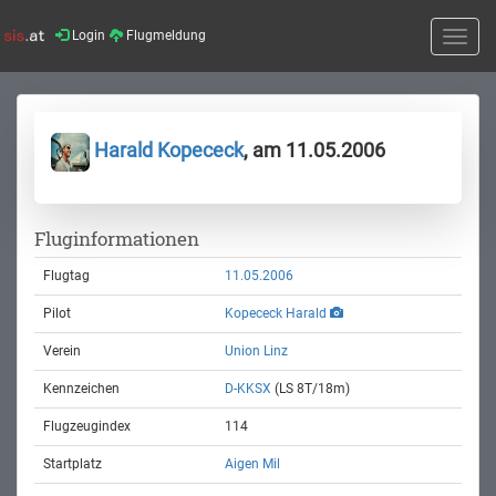
Login
Flugmeldung
Toggle
naviga
Harald Kopececk
, am 11.05.2006
Fluginformationen
Flugtag
11.05.2006
Pilot
Kopececk Harald
Verein
Union Linz
Kennzeichen
D-KKSX
(LS 8T/18m)
Flugzeugindex
114
Startplatz
Aigen Mil