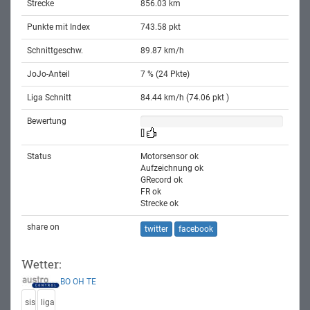
Strecke
856.03 km
Punkte mit Index
743.58 pkt
Schnittgeschw.
89.87 km/h
JoJo-Anteil
7 % (24 Pkte)
Liga Schnitt
84.44 km/h (74.06 pkt )
Bewertung
[]
Status
Motorsensor ok
Aufzeichnung ok
GRecord ok
FR ok
Strecke ok
share on
twitter
facebook
Wetter:
BO
OH
TE
sis
liga