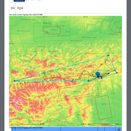
sis
liga