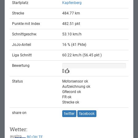
Startplatz
Kapfenberg
Strecke
484.77 km
Punkte mit Index
482.51 pkt
Schnittgeschw.
53.10 km/h
JoJo-Anteil
16 % (41 Pkte)
Liga Schnitt
60.22 km/h (56.45 pkt )
Bewertung
[]
Status
Motorsensor ok
Aufzeichnung ok
GRecord ok
FR ok
Strecke ok
share on
twitter
facebook
Wetter:
BO
OH
TE