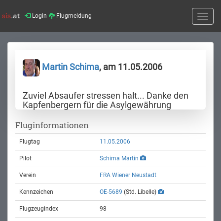
Login
Flugmeldung
Toggle
naviga
Martin Schima
, am 11.05.2006
Zuviel Absaufer stressen halt... Danke den
Kapfenbergern für die Asylgewährung
Fluginformationen
Flugtag
11.05.2006
Pilot
Schima Martin
Verein
FRA Wiener Neustadt
Kennzeichen
OE-5689
(Std. Libelle)
Flugzeugindex
98