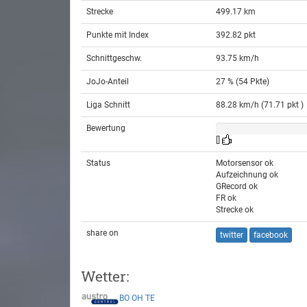
Strecke
499.17 km
Punkte mit Index
392.82 pkt
Schnittgeschw.
93.75 km/h
JoJo-Anteil
27 % (54 Pkte)
Liga Schnitt
88.28 km/h (71.71 pkt )
Bewertung
[]
Status
Motorsensor ok
Aufzeichnung ok
GRecord ok
FR ok
Strecke ok
share on
twitter
facebook
Wetter:
BO
OH
TE