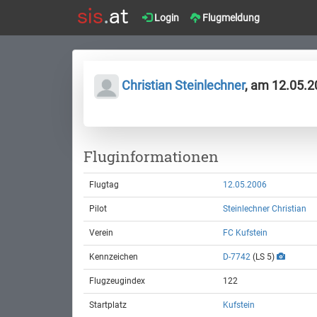
Login
Flugmeldung
Christian Steinlechner
, am 12.05.
Fluginformationen
Flugtag
12.05.2006
Pilot
Steinlechner Christian
Verein
FC Kufstein
Kennzeichen
D-7742
(LS 5)
Flugzeugindex
122
Startplatz
Kufstein