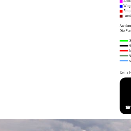
Abfl
Wegp
Endp
Land
Achtun
Die Pun
S
G
M
G
g
Dein 