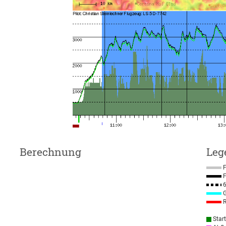
Berechnung
Leg
F
F
6
G
R
Star