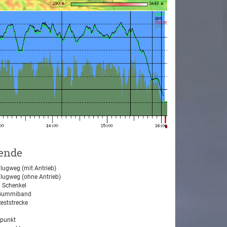
ende
lugweg (mit Antrieb)
lugweg (ohne Antrieb)
 Schenkel
ummiband
eststrecke
tpunkt