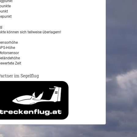
ugpunkt
unkte
unkt
epunkt
g:
kte können sich teilweise überlagern!
ensorhöhe
PS-Höhe
otorsensor
eländehöhe
ewertete Zeit
Partner im Segelflug