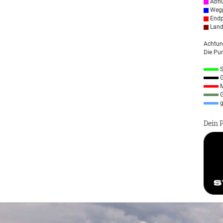
Abfl
Wegp
Endp
Land
Achtun
Die Pun
S
G
M
G
g
Dein 