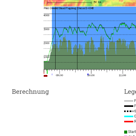
Berechnung
Leg
F
F
6
G
R
Star