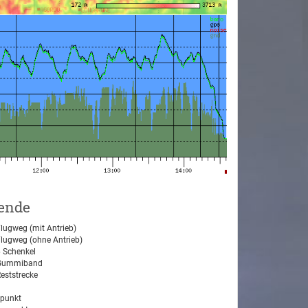
ende
lugweg (mit Antrieb)
lugweg (ohne Antrieb)
 Schenkel
ummiband
eststrecke
tpunkt