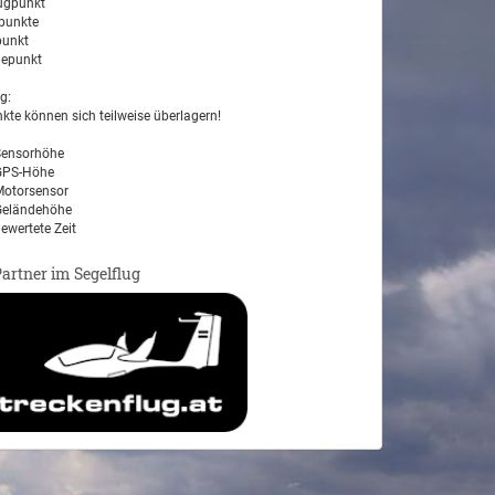
ugpunkt
unkte
unkt
epunkt
g:
kte können sich teilweise überlagern!
ensorhöhe
PS-Höhe
otorsensor
eländehöhe
ewertete Zeit
Partner im Segelflug