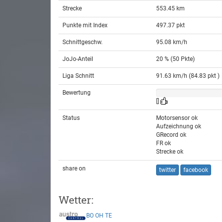
Strecke
553.45 km
Punkte mit Index
497.37 pkt
Schnittgeschw.
95.08 km/h
JoJo-Anteil
20 % (50 Pkte)
Liga Schnitt
91.63 km/h (84.83 pkt )
Bewertung
[]
Status
Motorsensor ok
Aufzeichnung ok
GRecord ok
FR ok
Strecke ok
share on
twitter
facebook
Wetter:
BO
OH
TE