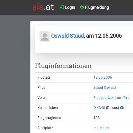
Login
Flugmeldung
Oswald Staud
, am 12.05.2006
Fluginformationen
Flugtag
12.05.2006
Pilot
Staud Oswald
Verein
Flugsportzentrum Tirol
Kennzeichen
D-4348
(Discus)
Flugzeugindex
108
Startplatz
Innsbruck