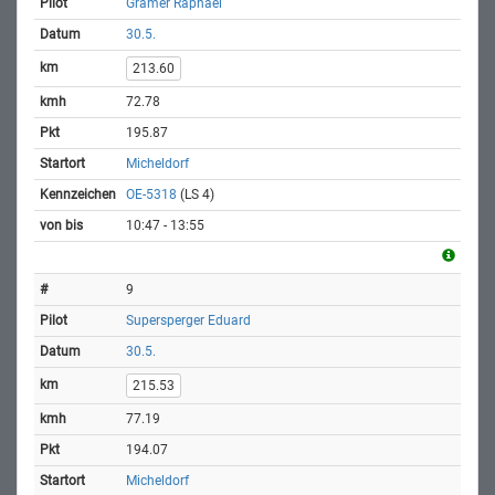
Gramer Raphael
30.5.
213.60
72.78
195.87
Micheldorf
OE-5318
(LS 4)
10:47 - 13:55
9
Supersperger Eduard
30.5.
215.53
77.19
194.07
Micheldorf