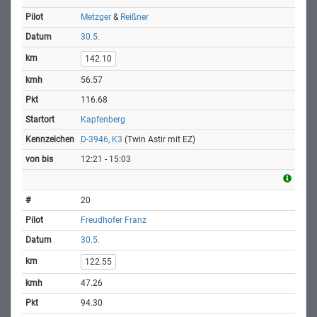
Metzger
&
Reißner
30.5.
142.10
56.57
116.68
Kapfenberg
D-3946, K3
(Twin Astir mit EZ)
12:21 - 15:03
20
Freudhofer Franz
30.5.
122.55
47.26
94.30