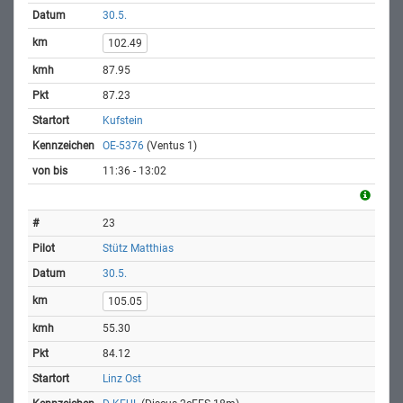
30.5.
102.49
87.95
87.23
Kufstein
OE-5376
(Ventus 1)
11:36 - 13:02
23
Stütz Matthias
30.5.
105.05
55.30
84.12
Linz Ost