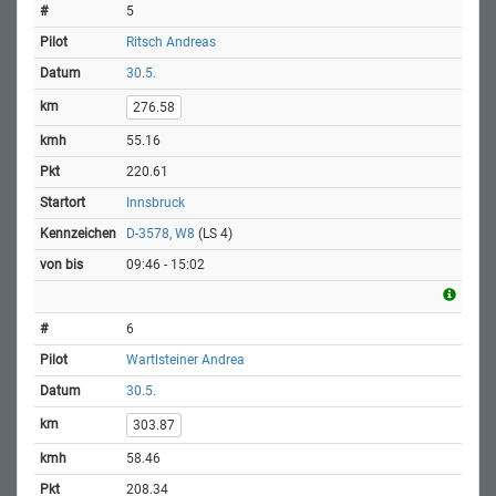
5
Ritsch Andreas
30.5.
276.58
55.16
220.61
Innsbruck
D-3578, W8
(LS 4)
09:46 - 15:02
6
Wartlsteiner Andrea
30.5.
303.87
58.46
208.34