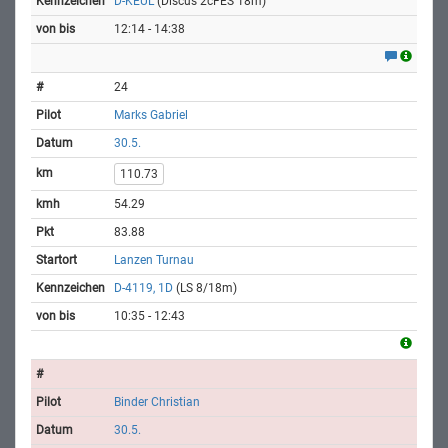
D-KEUL
(Discus 2cFES 18m)
12:14 - 14:38
24
Marks Gabriel
30.5.
110.73
54.29
83.88
Lanzen Turnau
D-4119, 1D
(LS 8/18m)
10:35 - 12:43
Binder Christian
30.5.