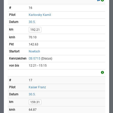
16
Karlovsky Kamil
30.5.
192.21
70.10
142.63
Noetsch
OE-5715
(Discus)
12:21 - 15:15
17
Kaiser Franz
30.5.
159.31
64.87