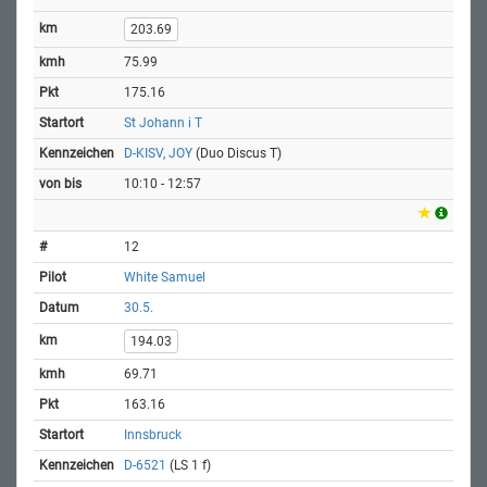
203.69
75.99
175.16
St Johann i T
D-KISV, JOY
(Duo Discus T)
10:10 - 12:57
12
White Samuel
30.5.
194.03
69.71
163.16
Innsbruck
D-6521
(LS 1 f)