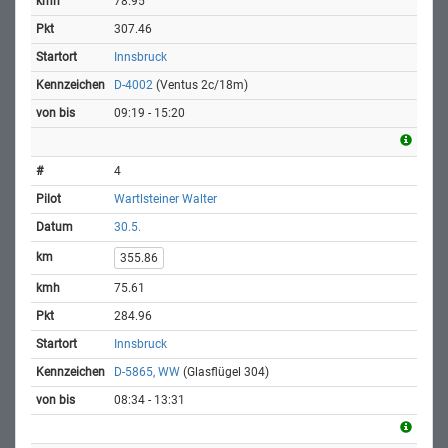
78.95
307.46
Innsbruck
D-4002
(Ventus 2c/18m)
09:19 - 15:20
4
Wartlsteiner Walter
30.5.
355.86
75.61
284.96
Innsbruck
D-5865, WW
(Glasflügel 304)
08:34 - 13:31