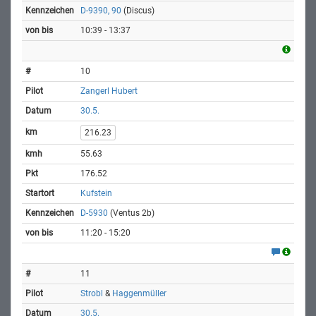
D-9390, 90
(Discus)
10:39 - 13:37
10
Zangerl Hubert
30.5.
216.23
55.63
176.52
Kufstein
D-5930
(Ventus 2b)
11:20 - 15:20
11
Strobl
&
Haggenmüller
30.5.