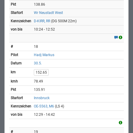
138.86
Wr Neustadt West
D-KIRR, RR
(DG 500M 22m)
10:24 - 12:52
18
Hadj Markus
30.5.
152.65
78.49
135.91
Innsbruck
OE-5563, M6
(LS 4)
12:29 - 14:42
19