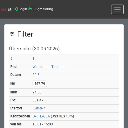
Login
Flugmeldung
Toggle
naviga
Filter
Übersicht (30.05.2026)
1
Wettemann Thomas
30.5.
467.79
94.56
331.47
Kufstein
D-KTEA, EA
(JS3 RES 18m)
10:01 - 15:03