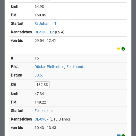
64.93
150.85
St Johann i T
OE-5308, L2
(LS 4)
09:54 - 12:41
15
Dücker-Plettenberg Ferdinand
30.5.
132.33
47.34
148.22
Feldkirchen
OE-0907
(L 13 Blanik)
10:43 - 13:43