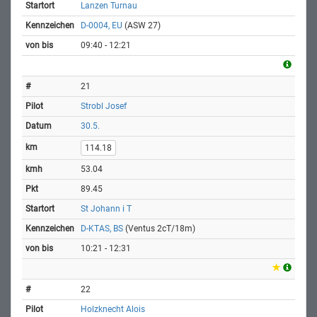
Lanzen Turnau
D-0004, EU
(ASW 27)
09:40 - 12:21
21
Strobl Josef
30.5.
114.18
53.04
89.45
St Johann i T
D-KTAS, BS
(Ventus 2cT/18m)
10:21 - 12:31
22
Holzknecht Alois