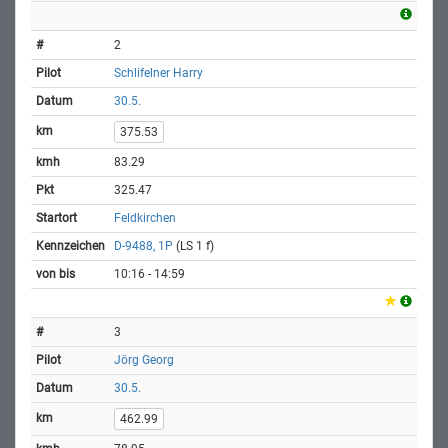
2
Schlifelner Harry
30.5.
375.53
83.29
325.47
Feldkirchen
D-9488, 1P
(LS 1 f)
10:16 - 14:59
3
Jörg Georg
30.5.
462.99