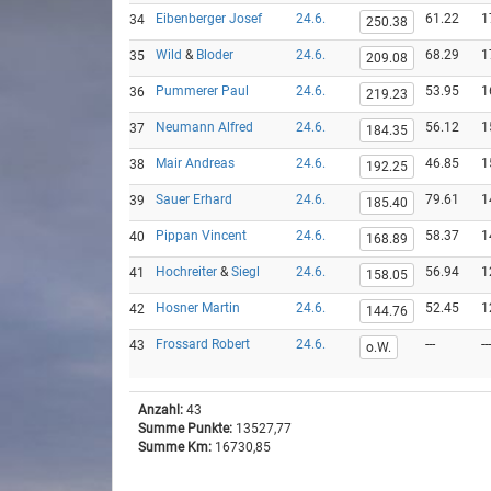
Eibenberger Josef
24.6.
61.22
1
34
250.38
Wild
&
Bloder
24.6.
68.29
1
35
209.08
Pummerer Paul
24.6.
53.95
1
36
219.23
Neumann Alfred
24.6.
56.12
1
37
184.35
Mair Andreas
24.6.
46.85
1
38
192.25
Sauer Erhard
24.6.
79.61
1
39
185.40
Pippan Vincent
24.6.
58.37
1
40
168.89
Hochreiter
&
Siegl
24.6.
56.94
1
41
158.05
Hosner Martin
24.6.
52.45
1
42
144.76
Frossard Robert
24.6.
---
---
43
o.W.
Anzahl:
43
Summe Punkte:
13527,77
Summe Km:
16730,85