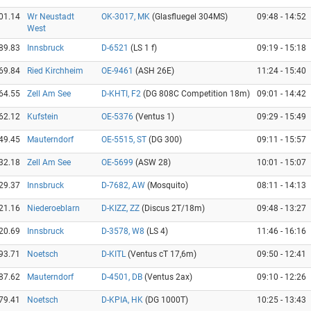
01.14
Wr Neustadt
OK-3017, MK
(Glasfluegel 304MS)
09:48 - 14:52
West
89.83
Innsbruck
D-6521
(LS 1 f)
09:19 - 15:18
69.84
Ried Kirchheim
OE-9461
(ASH 26E)
11:24 - 15:40
64.55
Zell Am See
D-KHTI, F2
(DG 808C Competition 18m)
09:01 - 14:42
62.12
Kufstein
OE-5376
(Ventus 1)
09:29 - 15:49
49.45
Mauterndorf
OE-5515, ST
(DG 300)
09:11 - 15:57
32.18
Zell Am See
OE-5699
(ASW 28)
10:01 - 15:07
29.37
Innsbruck
D-7682, AW
(Mosquito)
08:11 - 14:13
21.16
Niederoeblarn
D-KIZZ, ZZ
(Discus 2T/18m)
09:48 - 13:27
20.69
Innsbruck
D-3578, W8
(LS 4)
11:46 - 16:16
93.71
Noetsch
D-KITL
(Ventus cT 17,6m)
09:50 - 12:41
87.62
Mauterndorf
D-4501, DB
(Ventus 2ax)
09:10 - 12:26
79.41
Noetsch
D-KPIA, HK
(DG 1000T)
10:25 - 13:43