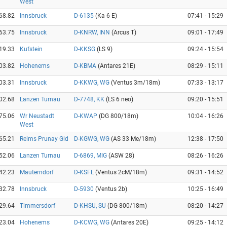
West
68.82
Innsbruck
D-6135
(Ka 6 E)
07:41 - 15:29
63.75
Innsbruck
D-KNRW, INN
(Arcus T)
09:01 - 17:49
19.33
Kufstein
D-KKSG
(LS 9)
09:24 - 15:54
03.82
Hohenems
D-KBMA
(Antares 21E)
08:29 - 15:11
03.31
Innsbruck
D-KKWG, WG
(Ventus 3m/18m)
07:33 - 13:17
02.68
Lanzen Turnau
D-7748, KK
(LS 6 neo)
09:20 - 15:51
75.06
Wr Neustadt
D-KWAP
(DG 800/18m)
10:04 - 16:26
West
65.21
Reims Prunay Gld
D-KGWG, WG
(AS 33 Me/18m)
12:38 - 17:50
52.06
Lanzen Turnau
D-6869, MIG
(ASW 28)
08:26 - 16:26
42.23
Mauterndorf
D-KSFL
(Ventus 2cM/18m)
09:31 - 14:52
32.78
Innsbruck
D-5930
(Ventus 2b)
10:25 - 16:49
29.64
Timmersdorf
D-KHSU, SU
(DG 800/18m)
08:20 - 14:27
23.04
Hohenems
D-KCWG, WG
(Antares 20E)
09:25 - 14:12