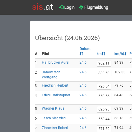
Login
Flugmeldung
Übersicht (24.06.2026)
Datum
#
Pilot
km
km/h
P
Hallbrucker Aurel
24.6.
84.39
7
1
902.11
Janowitsch
24.6.
102.33
7
2
880.60
Wolfgang
Friedrich Herbert
24.6.
79.76
5
3
726.54
Friedl Christopher
24.6.
84.48
5
4
660.56
Wagner Klaus
24.6.
69.39
5
5
625.90
Tesch Siegfried
24.6.
68.18
5
6
653.44
Zinnecker Robert
24.6.
71.94
4
7
571.50