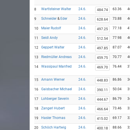
Wartlsteiner Walter
24.6.
63.36
4
8
484.74
Schneider
&
Eder
24.6.
73.88
4
9
628.64
Maier Rudolf
24.6.
77.18
4
10
497.25
Seidl Andy
24.6.
77.98
4
11
512.54
Geppert Walter
24.6.
87.07
4
12
497.85
Riedmüller Andreas
24.6.
70.77
4
13
459.75
Wassipaul Manfred
24.6.
76.44
3
14
469.70
Amann Werner
24.6.
86.86
3
15
448.83
Gaisbacher Michael
24.6.
50.04
3
16
390.11
Lohberger Severin
24.6.
86.79
3
17
444.67
Zangerl Hubert
24.6.
73.46
3
18
466.64
Hasler Thomas
24.6.
69.17
3
19
415.02
Schöch Hartwig
24.6.
88.66
3
20
400.18