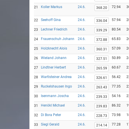
Koller Markus
24.6.
72.94
3
21
368.20
Seehoff Gina
24.6.
57.94
2
22
336.04
Lechner Friedrich
24.6.
80.54
2
23
339.29
Frauenschuh Johann
24.6.
65.83
2
24
372.88
Holzknecht Alois
24.6.
57.09
2
25
360.31
Wieland Johann
24.6.
50.89
2
26
327.51
Lindtner Herbert
24.6.
60.67
2
27
265.59
Wartlsteiner Andrea
24.6.
56.42
2
28
326.61
Ruckelshausen Ingo
24.6.
77.35
2
29
263.43
Isenmann Joscha
24.6.
54.16
2
30
239.33
Henökl Michael
24.6.
86.32
1
31
239.83
Di Bora Peter
24.6.
73.98
1
32
228.73
Siegl Gerald
24.6.
77.28
1
33
214.14