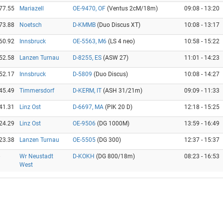
77.55
Mariazell
OE-9470, OF
(Ventus 2cM/18m)
09:08 - 13:20
73.88
Noetsch
D-KMMB
(Duo Discus XT)
10:08 - 13:17
60.92
Innsbruck
OE-5563, M6
(LS 4 neo)
10:58 - 15:22
52.58
Lanzen Turnau
D-8255, ES
(ASW 27)
11:01 - 14:23
52.17
Innsbruck
D-5809
(Duo Discus)
10:08 - 14:27
45.49
Timmersdorf
D-KERM, IT
(ASH 31/21m)
09:09 - 11:33
41.31
Linz Ost
D-6697, MA
(PIK 20 D)
12:18 - 15:25
24.29
Linz Ost
OE-9506
(DG 1000M)
13:59 - 16:49
23.38
Lanzen Turnau
OE-5505
(DG 300)
12:37 - 15:37
Wr Neustadt
D-KOKH
(DG 800/18m)
08:23 - 16:53
West