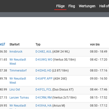
Flüge
Flog
Wertungen
Hall 
kt
Startort
Typ
von bis
36.50
Innsbruck
D-2482, AUL
(ASW 24 WL)
08:00 - 18:49
11.65
Wr Neustadt
D-KUWO, WO
(Ventus 3E/18m)
08:42 - 17:20
West
57.38
Timmersdorf
D-KDHD, HD
(LS 8T/18m)
08:03 - 17:16
49.78
Wr Neustadt
D-KAPP, APP
(ASH 26E)
09:00 - 16:50
West
40.99
Linz Ost
D-KFCL, FCL
(Duo Discus XT)
08:44 - 17:46
27.15
Lanzen Turnau
D-KCRM, RM
(Ventus 2cT/18m)
08:15 - 17:52
69.95
Wr Neustadt
D-KXHA, HA
(Arcus M)
08:50 - 17:12