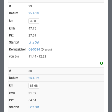
29
25.4.19
30.81
47.75
27.69
Linz Ost
OE-5534
(Discus)
11:44 - 12:23
30
25.4.19
88.68
31.09
64.64
Linz Ost