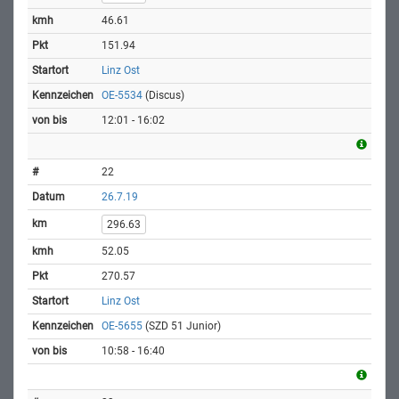
46.61
151.94
Linz Ost
OE-5534
(Discus)
12:01 - 16:02
22
26.7.19
296.63
52.05
270.57
Linz Ost
OE-5655
(SZD 51 Junior)
10:58 - 16:40