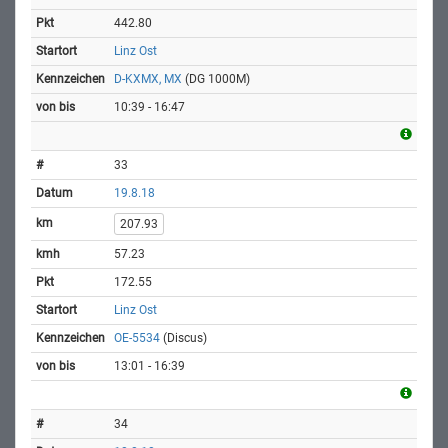
442.80
Linz Ost
D-KXMX, MX
(DG 1000M)
10:39 - 16:47
33
19.8.18
207.93
57.23
172.55
Linz Ost
OE-5534
(Discus)
13:01 - 16:39
34