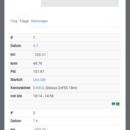
Flog
Flüge
Wertungen
1
4.7.
220.31
49.79
151.97
Linz Ost
D-KEUL
(Discus 2cFES 18m)
10:14 - 14:56
2
7.6.