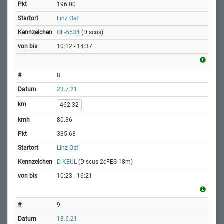
196.00
Linz Ost
OE-5534
(Discus)
10:12 - 14:37
8
23.7.21
462.32
80.36
335.68
Linz Ost
D-KEUL
(Discus 2cFES 18m)
10:23 - 16:21
9
13.6.21