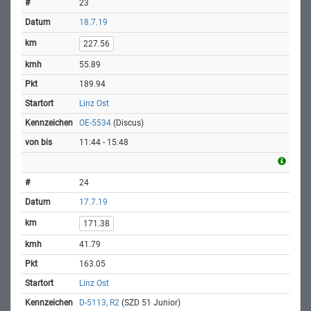
23
18.7.19
227.56
55.89
189.94
Linz Ost
OE-5534
(Discus)
11:44 - 15:48
24
17.7.19
171.38
41.79
163.05
Linz Ost
D-5113, R2
(SZD 51 Junior)