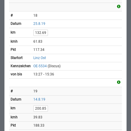
18
25.8.19
132.69
61.83
117.34
Linz Ost
OE-5534
(Discus)
13:27 - 15:36
19
14.8.19
200.85
39.83
188.33