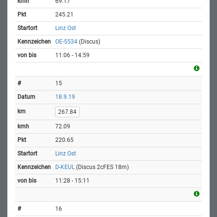
69.17
245.21
Linz Ost
OE-5534
(Discus)
11:06 - 14:59
15
18.9.19
267.84
72.09
220.65
Linz Ost
D-KEUL
(Discus 2cFES 18m)
11:28 - 15:11
16