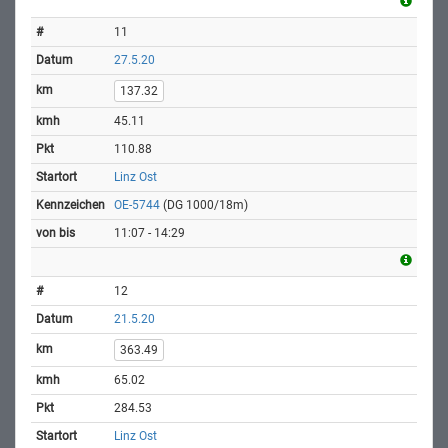
11
27.5.20
137.32
45.11
110.88
Linz Ost
OE-5744
(DG 1000/18m)
11:07 - 14:29
12
21.5.20
363.49
65.02
284.53
Linz Ost