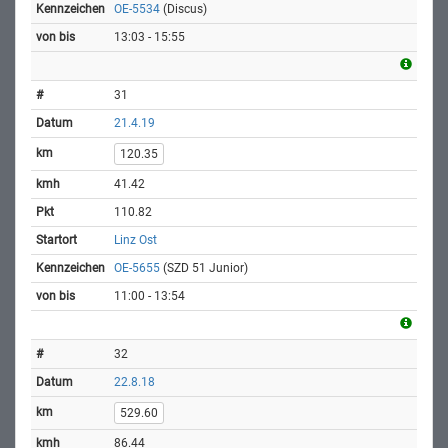
OE-5534
(Discus)
13:03 - 15:55
31
21.4.19
120.35
41.42
110.82
Linz Ost
OE-5655
(SZD 51 Junior)
11:00 - 13:54
32
22.8.18
529.60
86.44