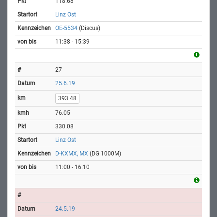
118.68
Linz Ost
OE-5534
(Discus)
11:38 - 15:39
27
25.6.19
393.48
76.05
330.08
Linz Ost
D-KXMX, MX
(DG 1000M)
11:00 - 16:10
24.5.19