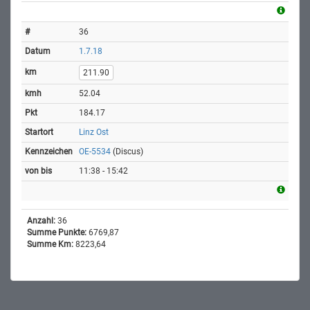
36
1.7.18
211.90
52.04
184.17
Linz Ost
OE-5534
(Discus)
11:38 - 15:42
Anzahl:
36
Summe Punkte:
6769,87
Summe Km:
8223,64