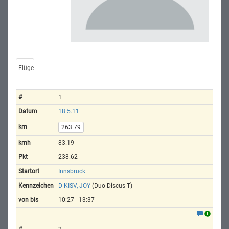
Flüge
1
18.5.11
263.79
83.19
238.62
Innsbruck
D-KISV, JOY
(Duo Discus T)
10:27 - 13:37