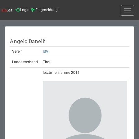
Login
Flugmeldung
Toggle
naviga
Angelo Danelli
Verein
ISV
Landesverband
Tirol
letzte Teilnahme 2011