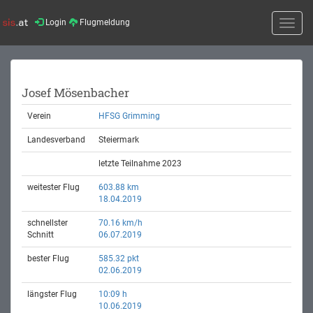
Login
Flugmeldung
Toggle
naviga
Josef Mösenbacher
Verein
HFSG Grimming
Landesverband
Steiermark
letzte Teilnahme 2023
weitester Flug
603.88 km
18.04.2019
schnellster
70.16 km/h
Schnitt
06.07.2019
bester Flug
585.32 pkt
02.06.2019
längster Flug
10:09 h
10.06.2019