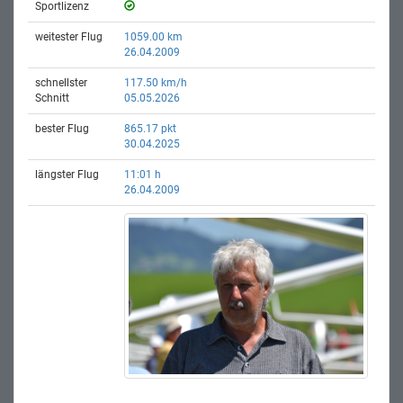
Sportlizenz
weitester Flug
1059.00 km
26.04.2009
schnellster
117.50 km/h
Schnitt
05.05.2026
bester Flug
865.17 pkt
30.04.2025
längster Flug
11:01 h
26.04.2009