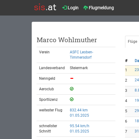
Login
Flugmeldung
Marco Wohlmuther
Flüge
Verein
ASFC Leoben-
Timmersdorf
#
D
Landesverband
Steiermark
23
1
Nenngeld
24
2
Aeroclub
8.
3
Sportlizenz
19
4
weitester Flug
832.44 km
29
5
01.05.2025
18
6
schnellster
95.54 km/h
Schnitt
01.05.2025
31
7