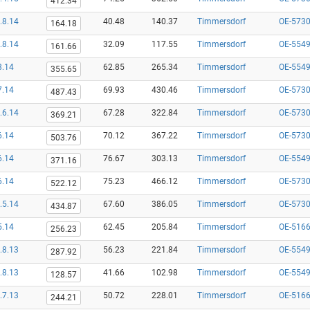
412.34
.8.14
40.48
140.37
Timmersdorf
OE-5730
164.18
.8.14
32.09
117.55
Timmersdorf
OE-554
161.66
8.14
62.85
265.34
Timmersdorf
OE-554
355.65
7.14
69.93
430.46
Timmersdorf
OE-5730
487.43
.6.14
67.28
322.84
Timmersdorf
OE-5730
369.21
6.14
70.12
367.22
Timmersdorf
OE-5730
503.76
6.14
76.67
303.13
Timmersdorf
OE-554
371.16
6.14
75.23
466.12
Timmersdorf
OE-5730
522.12
.5.14
67.60
386.05
Timmersdorf
OE-5730
434.87
5.14
62.45
205.84
Timmersdorf
OE-5166
256.23
.8.13
56.23
221.84
Timmersdorf
OE-554
287.92
.8.13
41.66
102.98
Timmersdorf
OE-554
128.57
.7.13
50.72
228.01
Timmersdorf
OE-5166
244.21