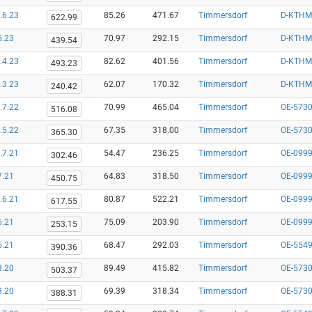
.6.23
85.26
471.67
Timmersdorf
D-KTHM
622.99
5.23
70.97
292.15
Timmersdorf
D-KTHM
439.54
.4.23
82.62
401.56
Timmersdorf
D-KTHM
493.23
.3.23
62.07
170.32
Timmersdorf
D-KTHM
240.42
.7.22
70.99
465.04
Timmersdorf
OE-5730
516.08
.5.22
67.35
318.00
Timmersdorf
OE-5730
365.30
.7.21
54.47
236.25
Timmersdorf
OE-0999
302.46
7.21
64.83
318.50
Timmersdorf
OE-0999
450.75
.6.21
80.87
522.21
Timmersdorf
OE-0999
617.55
6.21
75.09
203.90
Timmersdorf
OE-0999
253.15
5.21
68.47
292.03
Timmersdorf
OE-554
390.36
8.20
89.49
415.82
Timmersdorf
OE-5730
503.37
8.20
69.39
318.34
Timmersdorf
OE-5730
388.31