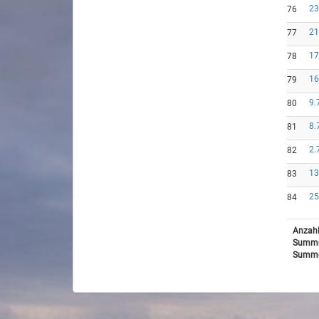
23
76
21
77
17
78
16
79
9.
80
8.
81
2.
82
13
83
25
84
Anzahl
Summe
Summe