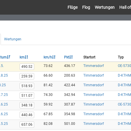
Flüge
Flog
Wertungen
Hall 
Wertungen
atum
km
km/h
Pkt
Startort
Typ
.5.
73.62
436.17
Timmersdorf
OE-5730
490.52
.8.25
66.60
200.63
Timmersdorf
D-KTHM
259.59
8.25
81.42
422.44
Timmersdorf
D-KTHM
518.93
.7.25
74.30
342.94
Timmersdorf
D-KTHM
511.07
.6.25
59.92
307.87
Timmersdorf
OE-5730
348.18
.6.25
67.85
354.98
Timmersdorf
D-KTHM
440.46
.5.25
82.08
501.00
Timmersdorf
D-KTHM
657.06