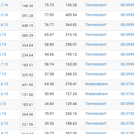
.7.16
75.73
130.28
Timmersdorf
OE-0999
148.30
.5.16
77.09
409.94
Timmersdorf
OE-0999
591.28
.8.15
76.77
364.82
Timmersdorf
OE-0999
448.10
8.15
65.67
316.10
Timmersdorf
OE-0999
380.29
8.15
58.80
298.07
Timmersdorf
OE-0999
354.84
8.15
54.66
195.12
Timmersdorf
OE-0999
234.64
.7.15
58.74
163.00
Timmersdorf
OE-0999
183.51
7.15
57.08
268.55
Timmersdorf
OE-0999
325.92
.6.15
64.56
378.41
Niederoeblarn
OE-5730
451.90
.6.15
50.60
127.24
Niederoeblarn
OE-5730
151.80
6.15
34.60
129.44
Timmersdorf
OE-0999
185.61
6.15
70.07
260.16
Timmersdorf
OE-5730
294.40
.5.15
59.50
188.63
Timmersdorf
OE-5730
221.06
.4.15
74.25
362.50
Timmersdorf
OE-5730