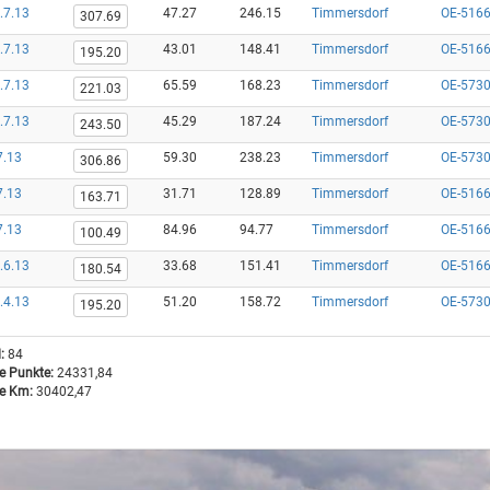
.7.13
47.27
246.15
Timmersdorf
OE-5166
307.69
.7.13
43.01
148.41
Timmersdorf
OE-5166
195.20
.7.13
65.59
168.23
Timmersdorf
OE-5730
221.03
.7.13
45.29
187.24
Timmersdorf
OE-5730
243.50
7.13
59.30
238.23
Timmersdorf
OE-5730
306.86
7.13
31.71
128.89
Timmersdorf
OE-5166
163.71
7.13
84.96
94.77
Timmersdorf
OE-5166
100.49
.6.13
33.68
151.41
Timmersdorf
OE-5166
180.54
.4.13
51.20
158.72
Timmersdorf
OE-5730
195.20
:
84
 Punkte:
24331,84
 Km:
30402,47