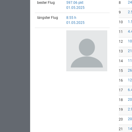
24
bester Flug
597.06 pkt
8
01.05.2025
2.
9
längster Flug
8:55 h
1.
10
01.05.2025
4.
11
10
12
21
13
11
14
26
15
12
16
6.
17
20
18
2.
19
20
20
14
21