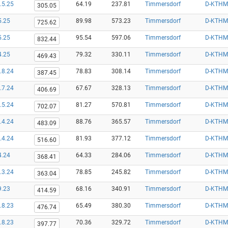
.5.25
64.19
237.81
Timmersdorf
D-KTHM
305.05
5.25
89.98
573.23
Timmersdorf
D-KTHM
725.62
5.25
95.54
597.06
Timmersdorf
D-KTHM
832.44
4.25
79.32
330.11
Timmersdorf
D-KTHM
469.43
.8.24
78.83
308.14
Timmersdorf
D-KTHM
387.45
.7.24
67.67
328.13
Timmersdorf
D-KTHM
406.69
.5.24
81.27
570.81
Timmersdorf
D-KTHM
702.07
.4.24
88.76
365.57
Timmersdorf
D-KTHM
483.09
.4.24
81.93
377.12
Timmersdorf
D-KTHM
516.60
4.24
64.33
284.06
Timmersdorf
D-KTHM
368.41
.3.24
78.85
245.82
Timmersdorf
D-KTHM
363.04
9.23
68.16
340.91
Timmersdorf
D-KTHM
414.59
.8.23
65.49
380.30
Timmersdorf
D-KTHM
476.74
.8.23
70.36
329.72
Timmersdorf
D-KTHM
397.77