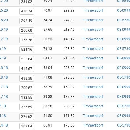
.7.20
59.24
200.74
Timmersdorf
OE-554
239.02
.6.20
70.97
299.99
Timmersdorf
OE-0999
410.74
.5.20
74.24
247.39
Timmersdorf
OE-5730
292.49
.9.19
57.65
213.46
Timmersdorf
OE-0999
266.68
.7.19
50.23
143.17
Timmersdorf
OE-0999
176.78
6.19
79.13
453.80
Timmersdorf
OE-5730
524.16
5.19
64.61
218.54
Timmersdorf
OE-0999
255.84
.8.18
68.04
336.33
Timmersdorf
OE-0999
415.67
.8.18
71.08
390.38
Timmersdorf
OE-5730
438.38
.7.18
58.79
159.02
Timmersdorf
OE-0999
200.82
.7.18
39.38
137.83
Timmersdorf
OE-0999
182.55
7.18
53.28
256.07
Timmersdorf
OE-5730
325.59
5.18
51.50
171.89
Timmersdorf
OE-0999
226.62
.4.18
66.91
170.56
Timmersdorf
OE-5730
203.64