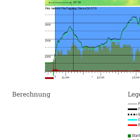
Berechnung
Leg
F
F
6
G
R
Star