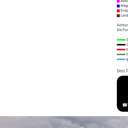
Abfl
Wegp
Endp
Land
Achtun
Die Pun
S
G
M
G
g
Dein 