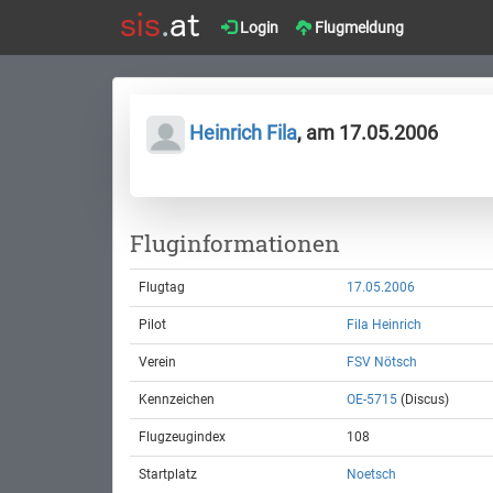
Login
Flugmeldung
Heinrich Fila
, am 17.05.2006
Fluginformationen
Flugtag
17.05.2006
Pilot
Fila Heinrich
Verein
FSV Nötsch
Kennzeichen
OE-5715
(Discus)
Flugzeugindex
108
Startplatz
Noetsch