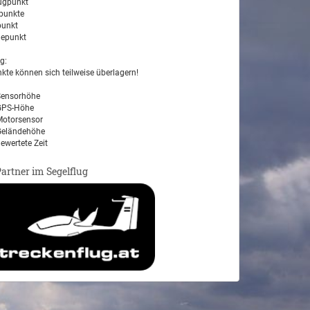
ugpunkt
unkte
unkt
epunkt
g:
kte können sich teilweise überlagern!
ensorhöhe
PS-Höhe
otorsensor
eländehöhe
ewertete Zeit
Partner im Segelflug