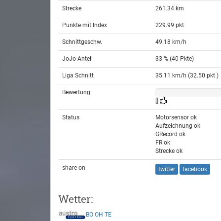
Strecke
261.34 km
Punkte mit Index
229.99 pkt
Schnittgeschw.
49.18 km/h
JoJo-Anteil
33 % (40 Pkte)
Liga Schnitt
35.11 km/h (32.50 pkt )
Bewertung
[]
Status
Motorsensor ok
Aufzeichnung ok
GRecord ok
FR ok
Strecke ok
share on
twitter
facebook
Wetter:
BO
OH
TE