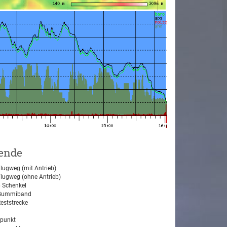
ende
lugweg (mit Antrieb)
lugweg (ohne Antrieb)
 Schenkel
ummiband
eststrecke
tpunkt