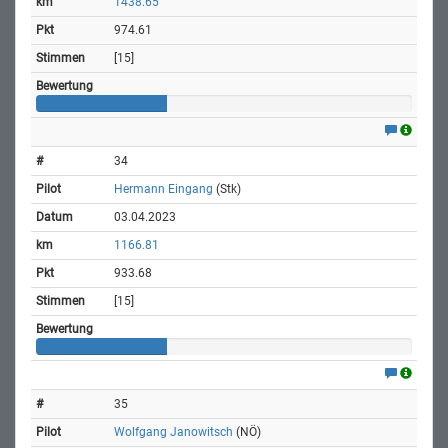
1438.65
974.61
[15]
34
Hermann Eingang
(Stk)
03.04.2023
1166.81
933.68
[15]
35
Wolfgang Janowitsch
(NÖ)