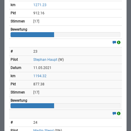
1271.23
912.16
[17]
23
Stephan Haupt
(W)
11.05.2021
1194.32
877.38
[17]
24
Martin Stessl
(Stk)