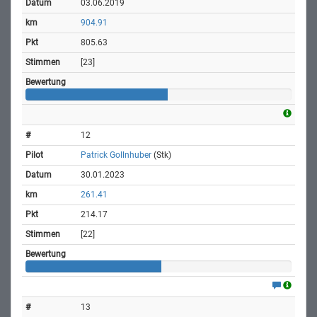
03.06.2019
904.91
805.63
[23]
12
Patrick Gollnhuber
(Stk)
30.01.2023
261.41
214.17
[22]
13