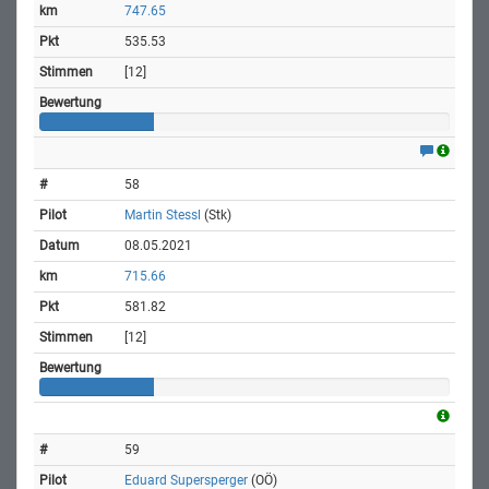
747.65
535.53
[12]
58
Martin Stessl
(Stk)
08.05.2021
715.66
581.82
[12]
59
Eduard Supersperger
(OÖ)