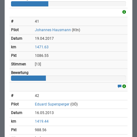
41
Johannes Hausmann
(Ktn)
19.04.2017
1471.63
1086.55
[13]
42
Eduard Supersperger
(OÖ)
16.05.2013
1419.44
988.56