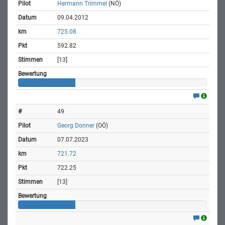
Hermann Trimmel
(NÖ)
09.04.2012
725.08
592.82
[13]
49
Georg Donner
(OÖ)
07.07.2023
721.72
722.25
[13]