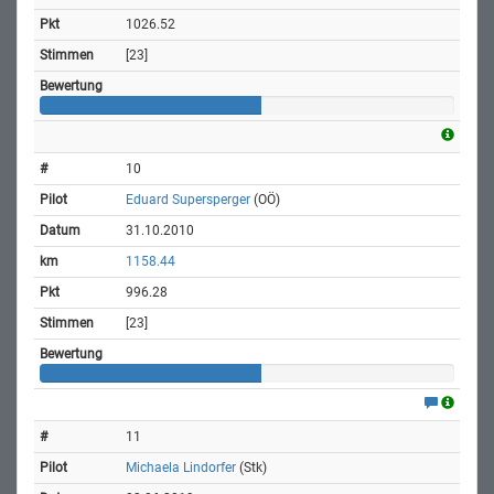
1026.52
[23]
10
Eduard Supersperger
(OÖ)
31.10.2010
1158.44
996.28
[23]
11
Michaela Lindorfer
(Stk)