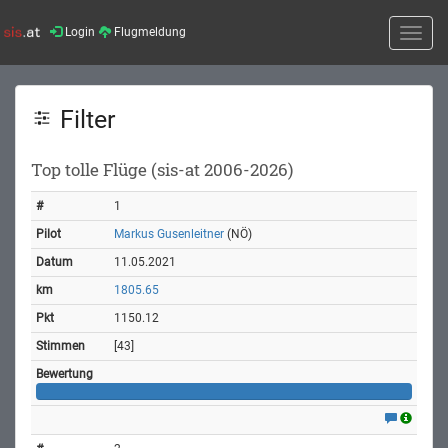
Login
Flugmeldung
Toggle
naviga
Filter
Top tolle Flüge (sis-at 2006-2026)
1
Markus Gusenleitner
(NÖ)
11.05.2021
1805.65
1150.12
[43]