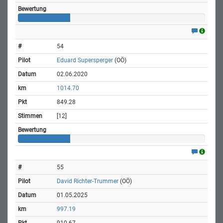
54
Eduard Supersperger
(OÖ)
02.06.2020
1014.70
849.28
[12]
55
David Richter-Trummer
(OÖ)
01.05.2025
997.19
910.67