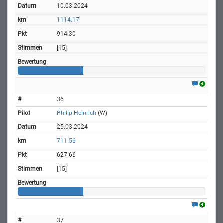
10.03.2024
1114.17
914.30
[15]
36
Philip Heinrich
(W)
25.03.2024
711.56
627.66
[15]
37