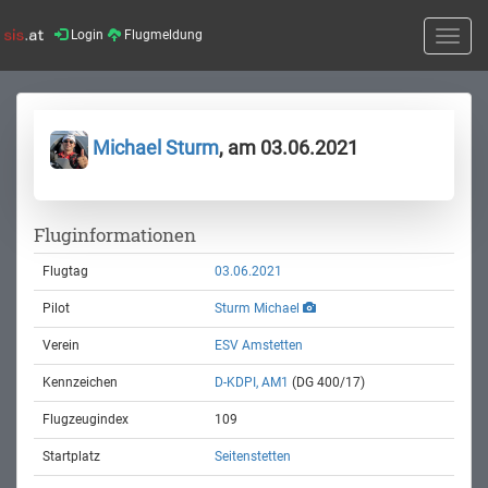
Login
Flugmeldung
Toggle
naviga
Michael Sturm
, am 03.06.2021
Fluginformationen
Flugtag
03.06.2021
Pilot
Sturm Michael
Verein
ESV Amstetten
Kennzeichen
D-KDPI, AM1
(DG 400/17)
Flugzeugindex
109
Startplatz
Seitenstetten