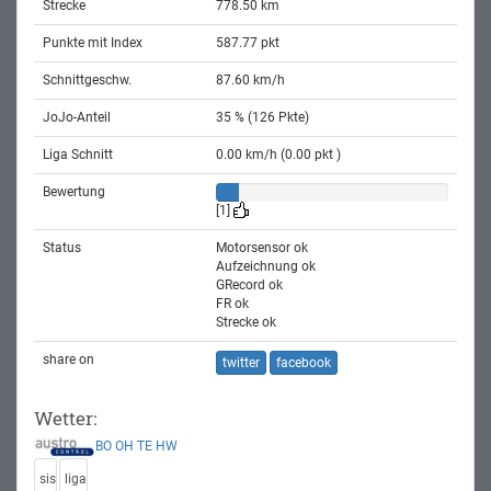
Strecke
778.50 km
Punkte mit Index
587.77 pkt
Schnittgeschw.
87.60 km/h
JoJo-Anteil
35 % (126 Pkte)
Liga Schnitt
0.00 km/h (0.00 pkt )
Bewertung
[1]
Status
Motorsensor ok
Aufzeichnung ok
GRecord ok
FR ok
Strecke ok
share on
twitter
facebook
Wetter:
BO
OH
TE
HW
sis
liga