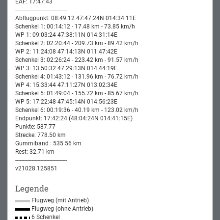
EAF: 17:47:43
-----------------------------------
Abflugpunkt: 08:49:12 47:47:24N 014:34:11E
Schenkel 1: 00:14:12 - 17.48 km - 73.85 km/h
WP 1: 09:03:24 47:38:11N 014:31:14E
Schenkel 2: 02:20:44 - 209.73 km - 89.42 km/h
WP 2: 11:24:08 47:14:13N 011:47:42E
Schenkel 3: 02:26:24 - 223.42 km - 91.57 km/h
WP 3: 13:50:32 47:29:13N 014:44:19E
Schenkel 4: 01:43:12 - 131.96 km - 76.72 km/h
WP 4: 15:33:44 47:11:27N 013:02:34E
Schenkel 5: 01:49:04 - 155.72 km - 85.67 km/h
WP 5: 17:22:48 47:45:14N 014:56:23E
Schenkel 6: 00:19:36 - 40.19 km - 123.02 km/h
Endpunkt: 17:42:24 (48:04:24N 014:41:15E)
Punkte: 587.77
Strecke: 778.50 km
Gummiband : 535.56 km
Rest: 32.71 km
-----------------------------------
v21028.125851
Legende
Flugweg (mit Antrieb)
Flugweg (ohne Antrieb)
6 Schenkel