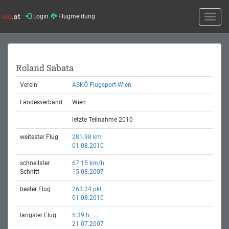
Login
Flugmeldung
Toggle
naviga
Roland Sabata
Verein
ASKÖ Flugsport-Wien
Landesverband
Wien
letzte Teilnahme 2010
weitester Flug
281.98 km
01.08.2010
schnellster
67.15 km/h
Schnitt
15.08.2007
bester Flug
263.24 pkt
01.08.2010
längster Flug
5:39 h
21.07.2007