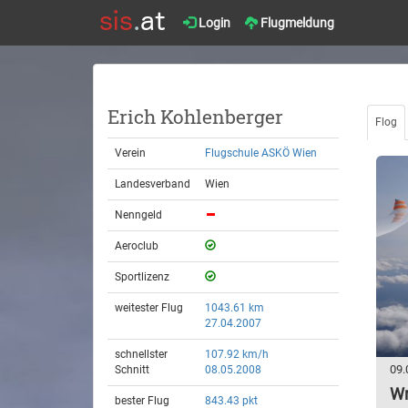
Login
Flugmeldung
Erich Kohlenberger
Flog
Verein
Flugschule ASKÖ Wien
Landesverband
Wien
Nenngeld
Aeroclub
Sportlizenz
weitester Flug
1043.61 km
27.04.2007
schnellster
107.92 km/h
09.
Schnitt
08.05.2008
Wr
bester Flug
843.43 pkt