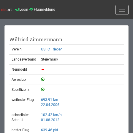
Login
Flugmeldung
Toggle
naviga
Wilfried Zimmermann
Verein
USFC Trieben
Landesverband
Steiermark
Nenngeld
Aeroclub
Sportlizenz
weitester Flug
693.91 km
22.04.2006
schnellster
102.42 km/h
Schnitt
01.08.2012
bester Flug
639.46 pkt