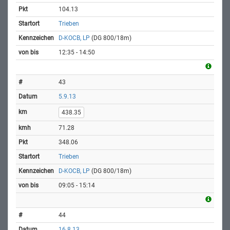
104.13
Trieben
D-KOCB, LP
(DG 800/18m)
12:35 - 14:50
43
5.9.13
438.35
71.28
348.06
Trieben
D-KOCB, LP
(DG 800/18m)
09:05 - 15:14
44
16.8.13