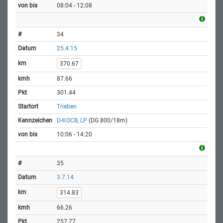
08:04 - 12:08
34
25.4.15
370.67
87.66
301.44
Trieben
D-KOCB, LP
(DG 800/18m)
10:06 - 14:20
35
3.7.14
314.83
66.26
257.77