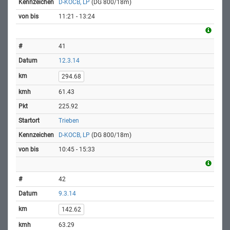
D-KOCB, LP
(DG 800/18m)
11:21 - 13:24
41
12.3.14
294.68
61.43
225.92
Trieben
D-KOCB, LP
(DG 800/18m)
10:45 - 15:33
42
9.3.14
142.62
63.29