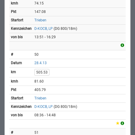
74.15
147.08
Trieben
D-KOCB, LP
(DG 800/18m)
13:51 - 16:29
50
28.4.13
505.53
81.60
405.79
Trieben
D-KOCB, LP
(DG 800/18m)
08:36 - 14:48
51