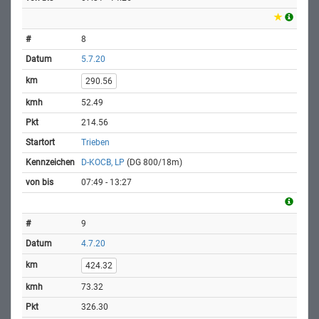
8
5.7.20
290.56
52.49
214.56
Trieben
D-KOCB, LP
(DG 800/18m)
07:49 - 13:27
9
4.7.20
424.32
73.32
326.30