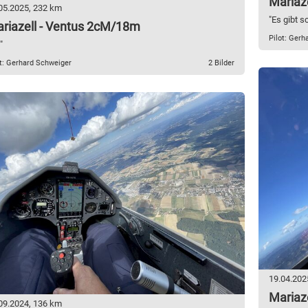
Mariaz
05.2025, 232 km
"Es gibt 
riazell - Ventus 2cM/18m
Pilot: Gerh
"
ot: Gerhard Schweiger
2 Bilder
19.04.202
Mariaz
09.2024, 136 km