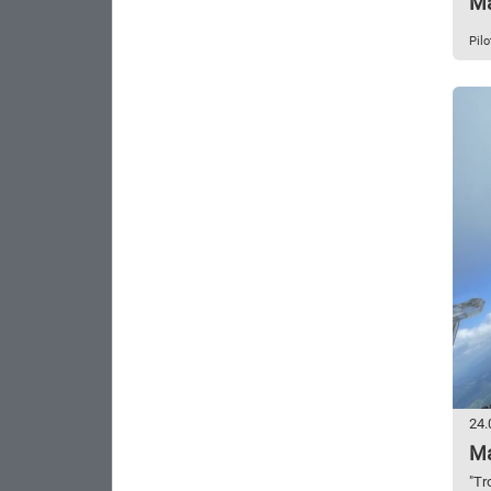
Ma
Pil
24.
Ma
"Tr