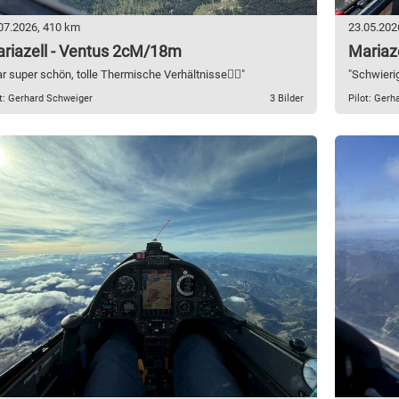
07.2026, 410 km
23.05.202
riazell - Ventus 2cM/18m
Mariaz
r super schön, tolle Thermische Verhältnisse👍🏼"
"Schwieri
ot: Gerhard Schweiger
3 Bilder
Pilot: Gerh