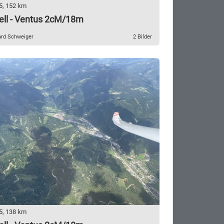
5, 152 km
ell - Ventus 2cM/18m
ard Schweiger
2 Bilder
5, 138 km