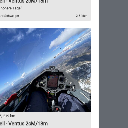
ell - Ventus 2cM/18m
schönere Tage"
ard Schweiger
2 Bilder
5, 219 km
ell - Ventus 2cM/18m