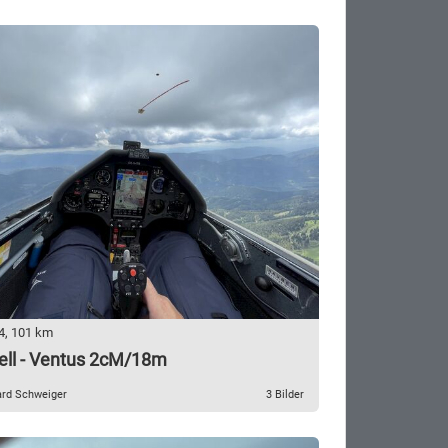
4, 101 km
ell - Ventus 2cM/18m
ard Schweiger
3 Bilder