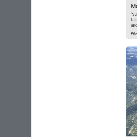
Ma
"Su
fal
und
Pil