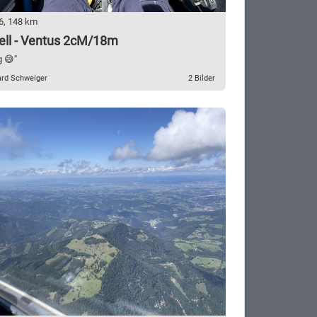
6, 148 km
ell - Ventus 2cM/18m
g 😅"
ard Schweiger
2 Bilder