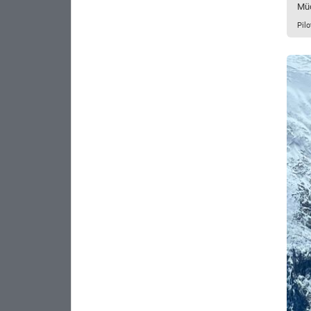
Müc
Pil