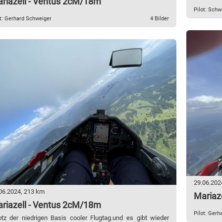
riazell - Ventus 2cM/18m
Pilot: Sch
ot: Gerhard Schweiger
4 Bilder
29.06.202
06.2024, 213 km
Mariaz
riazell - Ventus 2cM/18m
Pilot: Gerh
otz der niedrigen Basis cooler Flugtag.und es gibt wieder