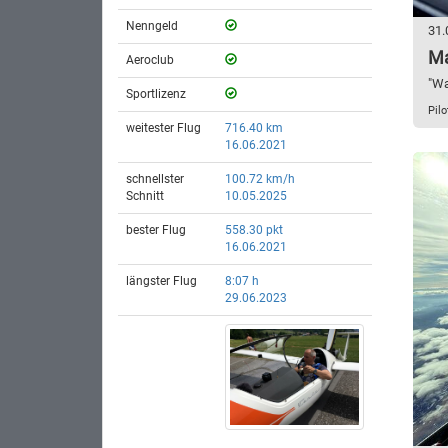
Nenngeld
31.
Ma
Aeroclub
"Wa
Sportlizenz
Pil
weitester Flug
716.40 km
16.06.2021
schnellster
100.72 km/h
Schnitt
10.05.2025
bester Flug
558.30 pkt
16.06.2021
längster Flug
8:07 h
29.06.2023