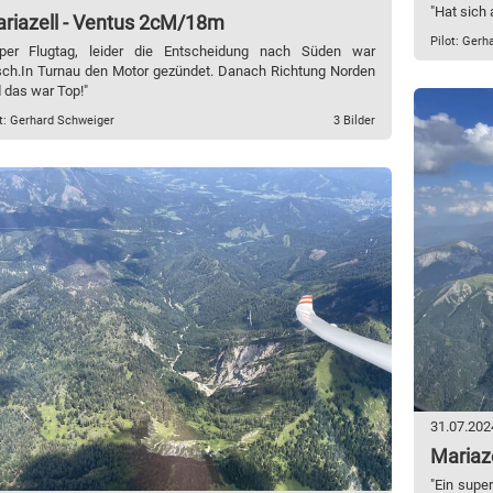
"Hat sich 
riazell - Ventus 2cM/18m
Pilot: Gerh
per Flugtag, leider die Entscheidung nach Süden war
sch.In Turnau den Motor gezündet. Danach Richtung Norden
 das war Top!"
ot: Gerhard Schweiger
3 Bilder
31.07.202
Mariaz
"Ein super