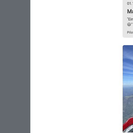
01.
Ma
"Ei
😃"
Pilo