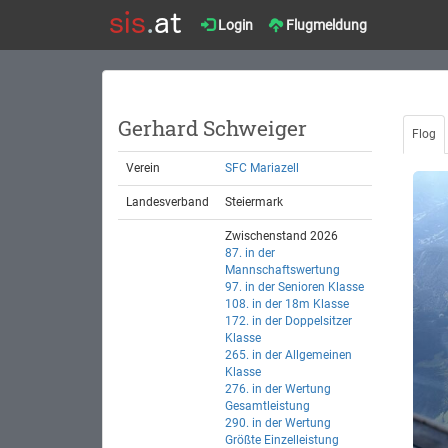
Login
Flugmeldung
Gerhard Schweiger
Flog
Verein
SFC Mariazell
Landesverband
Steiermark
Zwischenstand 2026
87. in der
Mannschaftswertung
97. in der Senioren Klasse
108. in der 18m Klasse
172. in der Doppelsitzer
Klasse
265. in der Allgemeinen
Klasse
276. in der Wertung
Gesamtleistung
290. in der Wertung
Größte Einzelleistung