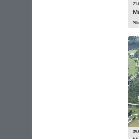
21.
Ma
Pil
09.