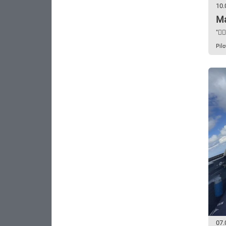
10.
Ma
"👍🏼
Pil
07.