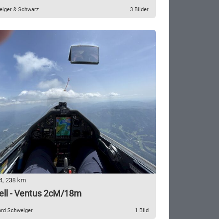
weiger & Schwarz
3 Bilder
4, 238 km
ell - Ventus 2cM/18m
ard Schweiger
1 Bild