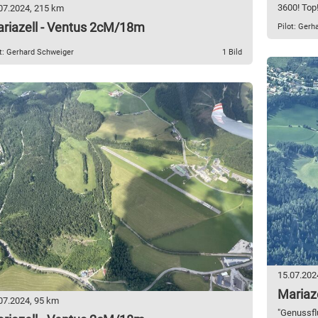
3600! Top!
07.2024, 215 km
riazell - Ventus 2cM/18m
Pilot: Gerh
ot: Gerhard Schweiger
1 Bild
15.07.202
Mariaze
07.2024, 95 km
"Genussfl