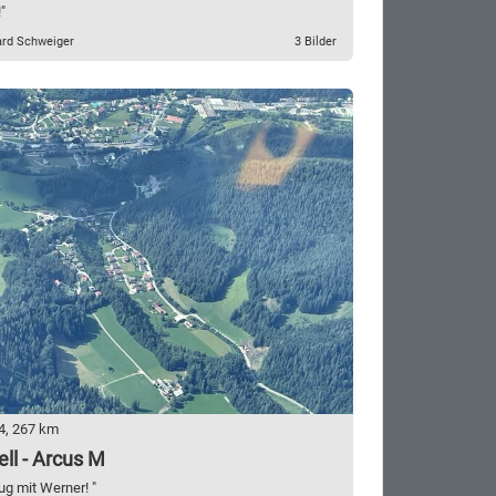
"
ard Schweiger
3 Bilder
4, 267 km
ll - Arcus M
ug mit Werner! "