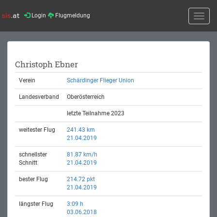
Login
Flugmeldung
Toggle
naviga
Christoph Ebner
Verein
Schärdinger Flieger Union
Landesverband
Oberösterreich
letzte Teilnahme 2023
weitester Flug
241.43 km
21.04.2019
schnellster
81.87 km/h
Schnitt
21.04.2019
bester Flug
214.72 pkt
21.04.2019
längster Flug
3:09 h
03.06.2018