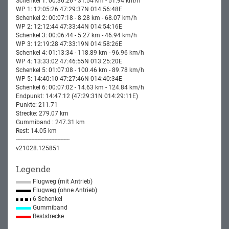
Schenkel 1: 00:36:26 - 31.54 km - 51.94 km/h
WP 1: 12:05:26 47:29:37N 014:56:48E
Schenkel 2: 00:07:18 - 8.28 km - 68.07 km/h
WP 2: 12:12:44 47:33:44N 014:54:16E
Schenkel 3: 00:06:44 - 5.27 km - 46.94 km/h
WP 3: 12:19:28 47:33:19N 014:58:26E
Schenkel 4: 01:13:34 - 118.89 km - 96.96 km/h
WP 4: 13:33:02 47:46:55N 013:25:20E
Schenkel 5: 01:07:08 - 100.46 km - 89.78 km/h
WP 5: 14:40:10 47:27:46N 014:40:34E
Schenkel 6: 00:07:02 - 14.63 km - 124.84 km/h
Endpunkt: 14:47:12 (47:29:31N 014:29:11E)
Punkte: 211.71
Strecke: 279.07 km
Gummiband : 247.31 km
Rest: 14.05 km
-----------------------------------
v21028.125851
Legende
Flugweg (mit Antrieb)
Flugweg (ohne Antrieb)
6 Schenkel
Gummiband
Reststrecke