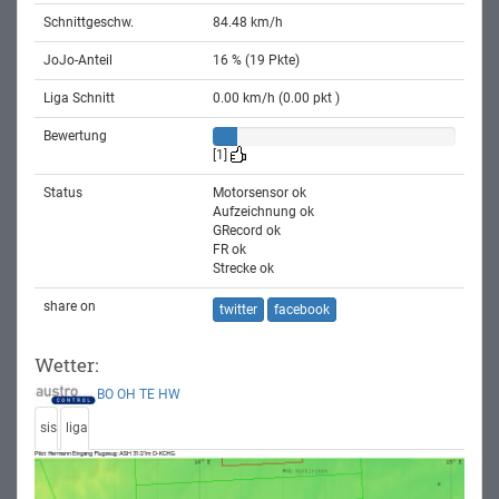
Schnittgeschw.
84.48 km/h
JoJo-Anteil
16 % (19 Pkte)
Liga Schnitt
0.00 km/h (0.00 pkt )
Bewertung
[1]
Status
Motorsensor ok
Aufzeichnung ok
GRecord ok
FR ok
Strecke ok
share on
twitter
facebook
Wetter:
BO
OH
TE
HW
sis
liga