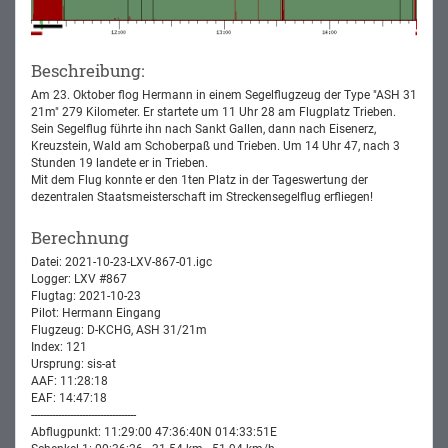
Beschreibung:
Am 23. Oktober flog Hermann in einem Segelflugzeug der Type "ASH 31
21m" 279 Kilometer. Er startete um 11 Uhr 28 am Flugplatz Trieben.
Sein Segelflug führte ihn nach Sankt Gallen, dann nach Eisenerz,
Kreuzstein, Wald am Schoberpaß und Trieben. Um 14 Uhr 47, nach 3
Stunden 19 landete er in Trieben.
Mit dem Flug konnte er den 1ten Platz in der Tageswertung der
dezentralen Staatsmeisterschaft im Streckensegelflug erfliegen!
Berechnung
Datei: 2021-10-23-LXV-867-01.igc
Logger: LXV #867
Flugtag: 2021-10-23
Pilot: Hermann Eingang
Flugzeug: D-KCHG, ASH 31/21m
Index: 121
Ursprung: sis-at
AAF: 11:28:18
EAF: 14:47:18
-----------------------------------
Abflugpunkt: 11:29:00 47:36:40N 014:33:51E