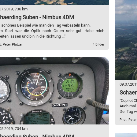
07.2019, 736 km
haerding Suben - Nimbus 4DM
n schönes Beispiel wie man den Tag verbasteln kann.
m Start war die Optik nach Osten sehr gut. Habe mich
leiten lassen und bin in die Richtung ..."
t: Peter Platzer
4 Bilder
09.07.201
Schaer
"Copilot C
Auch mal 
Der Tag w
Pilot: Peter
05.2019, 704 km
haerding Suben - Nimbus 4DM