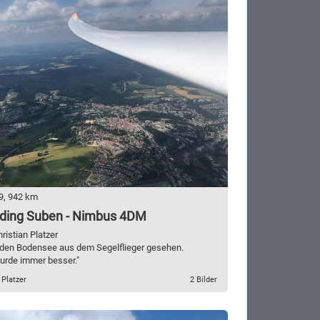
9, 942 km
ding Suben - Nimbus 4DM
hristian Platzer
den Bodensee aus dem Segelflieger gesehen.
urde immer besser."
 Platzer
2 Bilder