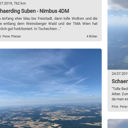
07.2019, 762 km
haerding Suben - Nimbus 4DM
 Anfang eher blau bis Freistadt, dann tolle Wolken und die
ie entlang dem Weinsberger Wald und der TMA Wien hat
klich gut funktioniert. In Tschechien ..."
t: Peter Platzer
4 Bilder
24.07.201
Schaer
"Tolle Be
Arber. Zu
da man es 
Pilot: Peter