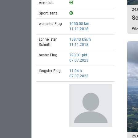
Aeroclub
24.
Sportlizenz
Sc
weitester Flug
1055.55 km
Pilo
11.11.2018
schnellster
158.43 km/h
Schnitt
11.11.2018
bester Flug
793.01 pkt
07.07.2023
längster Flug
11:04 h
07.07.2023
29.