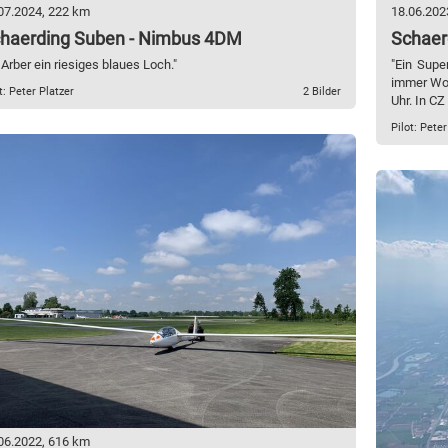
07.2024, 222 km
18.06.202
haerding Suben - Nimbus 4DM
Schaer
 Arber ein riesiges blaues Loch."
"Ein Supe
immer Wol
t: Peter Platzer
2 Bilder
Uhr. In CZ
Pilot: Peter
06.2022, 616 km