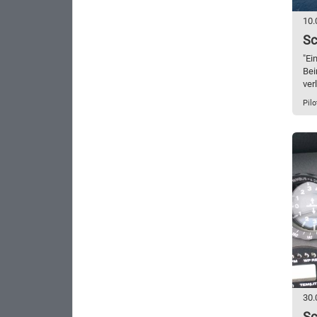
10.
Sc
"Ei
Bei
ver
Pilo
30.
Sc