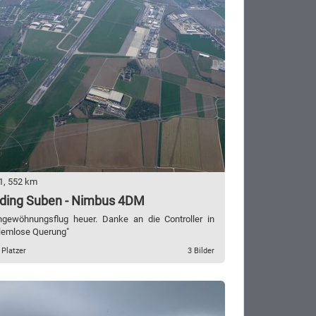
1, 552 km
ding Suben - Nimbus 4DM
ingewöhnungsflug heuer. Danke an die Controller in
blemlose Querung"
 Platzer
3 Bilder