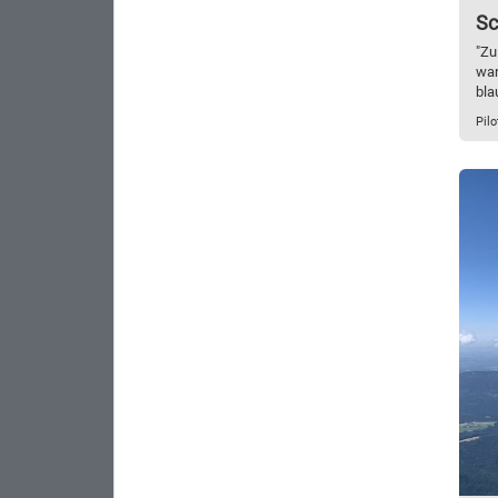
Sc
"Zu
war
blau
Pilo