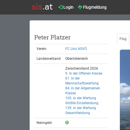
Login
Flugmeldung
Peter Platzer
Flog
Verein
FC Linz ASVÖ
Landesverband
Oberösterreich
Zwischenstand 2026
9. in der Offenen Klasse
61. in der
Mannschaftswertung
84. in der Allgemeinen
Klasse
105. in der Wertung
Größte Einzelleistung
139. in der Wertung
Gesamtleistung
Nenngeld