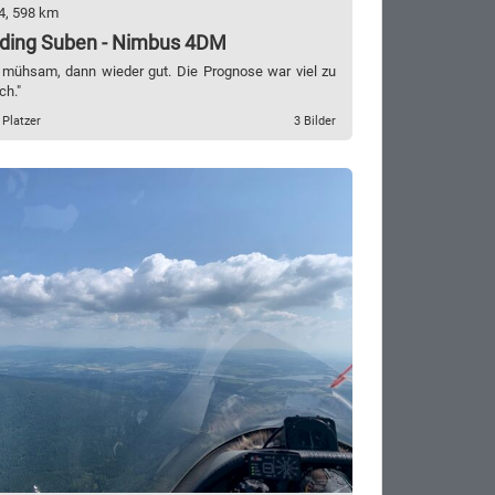
4, 598 km
ding Suben - Nimbus 4DM
 mühsam, dann wieder gut. Die Prognose war viel zu
ch."
 Platzer
3 Bilder