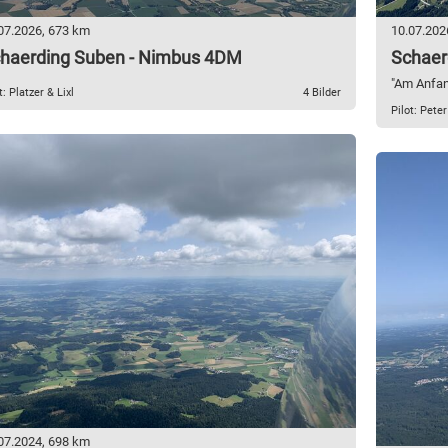
07.2026, 673 km
10.07.202
haerding Suben - Nimbus 4DM
Schaer
"Am Anfa
t: Platzer & Lixl
4 Bilder
Pilot: Peter
07.2024, 698 km