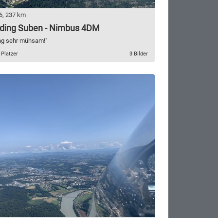
6, 237 km
ding Suben - Nimbus 4DM
ng sehr mühsam!"
 Platzer
3 Bilder