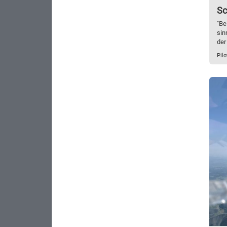
Sc
"Be
sin
der
Pilo