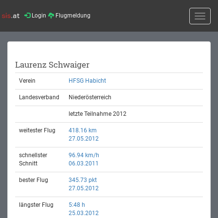
Login
Flugmeldung
Toggle
naviga
Laurenz Schwaiger
Verein
HFSG Habicht
Landesverband
Niederösterreich
letzte Teilnahme 2012
weitester Flug
418.16 km
27.05.2012
schnellster
96.94 km/h
Schnitt
06.03.2011
bester Flug
345.73 pkt
27.05.2012
längster Flug
5:48 h
25.03.2012