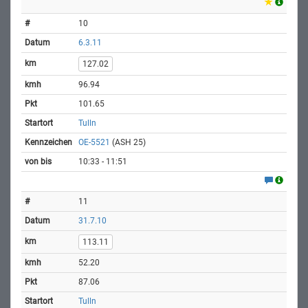
10
6.3.11
127.02
96.94
101.65
Tulln
OE-5521
(ASH 25)
10:33 - 11:51
11
31.7.10
113.11
52.20
87.06
Tulln