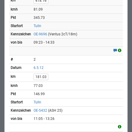
418.16
81.09
345.73
Tulln
OE-9696
(Ventus 2cT/18m)
09:23 - 14:33
2
6.5.12
181.03
77.03
146.99
Tulln
OE-5432
(ASH 25)
11:05 - 13:26