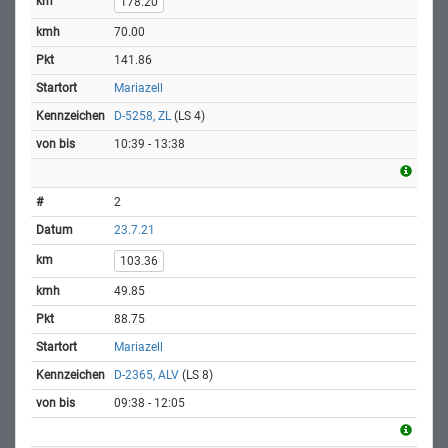
178.20
70.00
141.86
Mariazell
D-5258, ZL
(LS 4)
10:39 - 13:38
2
23.7.21
103.36
49.85
88.75
Mariazell
D-2365, ALV
(LS 8)
09:38 - 12:05