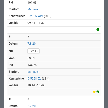
101.03
Mariazell
D-2365, ALV
(LS 8)
09:24 - 11:32
7
7.8.20
172.15
59.51
144.75
Mariazell
D-5258, ZL
(LS 4)
10:14 - 13:49
8
5.7.20