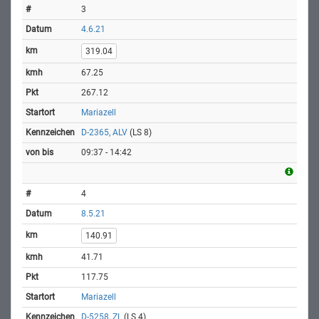
3
4.6.21
319.04
67.25
267.12
Mariazell
D-2365, ALV
(LS 8)
09:37 - 14:42
4
8.5.21
140.91
41.71
117.75
Mariazell
D-5258, ZL
(LS 4)