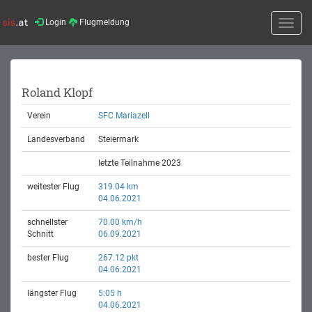
Login
Flugmeldung
Toggle
naviga
Roland Klopf
Verein
SFC Mariazell
Landesverband
Steiermark
letzte Teilnahme 2023
weitester Flug
319.04 km
04.06.2021
schnellster
70.00 km/h
Schnitt
06.09.2021
bester Flug
267.12 pkt
04.06.2021
längster Flug
5:05 h
04.06.2021