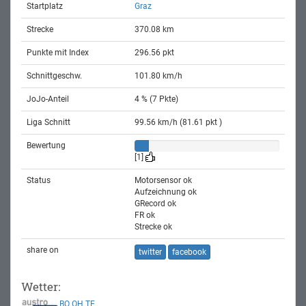
Startplatz
Graz
Strecke
370.08 km
Punkte mit Index
296.56 pkt
Schnittgeschw.
101.80 km/h
JoJo-Anteil
4 % (7 Pkte)
Liga Schnitt
99.56 km/h (81.61 pkt )
Bewertung
[1]
Status
Motorsensor ok
Aufzeichnung ok
GRecord ok
FR ok
Strecke ok
share on
twitter
facebook
Wetter:
BO
OH
TE