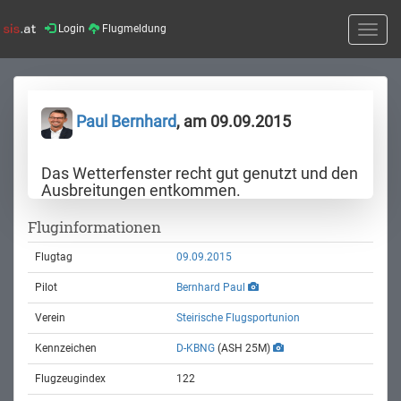
Login
Flugmeldung
Toggle
naviga
Paul Bernhard
, am 09.09.2015
Das Wetterfenster recht gut genutzt und den
Ausbreitungen entkommen.
Fluginformationen
Flugtag
09.09.2015
Pilot
Bernhard Paul
Verein
Steirische Flugsportunion
Kennzeichen
D-KBNG
(ASH 25M)
Flugzeugindex
122