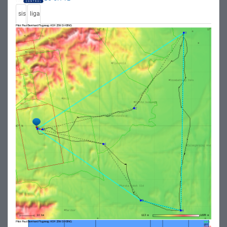
sis
liga