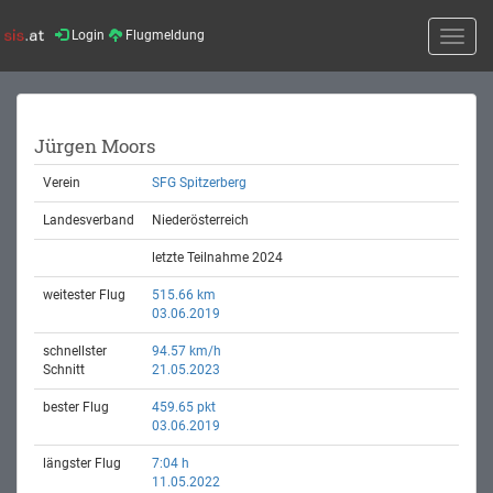
Login
Flugmeldung
Toggle
naviga
Jürgen Moors
Verein
SFG Spitzerberg
Landesverband
Niederösterreich
letzte Teilnahme 2024
weitester Flug
515.66 km
03.06.2019
schnellster
94.57 km/h
Schnitt
21.05.2023
bester Flug
459.65 pkt
03.06.2019
längster Flug
7:04 h
11.05.2022