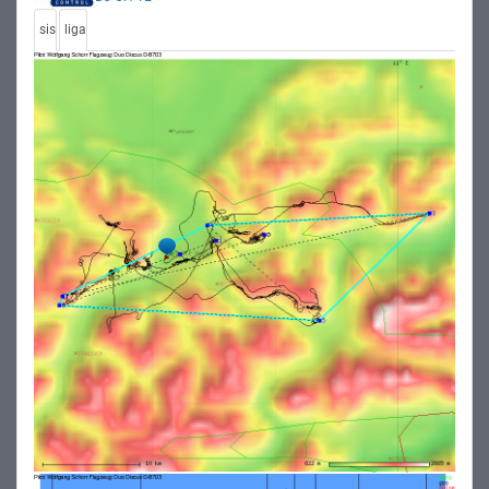
sis
liga