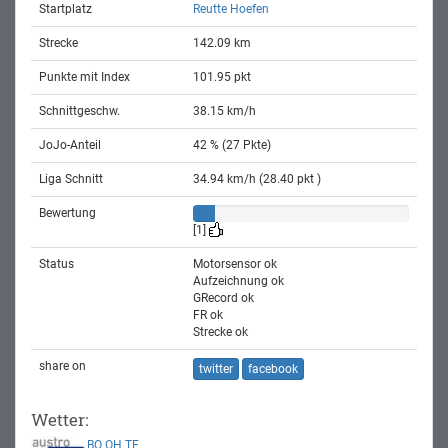
Startplatz
Reutte Hoefen
Strecke
142.09 km
Punkte mit Index
101.95 pkt
Schnittgeschw.
38.15 km/h
JoJo-Anteil
42 % (27 Pkte)
Liga Schnitt
34.94 km/h (28.40 pkt )
Bewertung
[1]
Status
Motorsensor ok
Aufzeichnung ok
GRecord ok
FR ok
Strecke ok
share on
twitter
facebook
Wetter:
BO
OH
TE