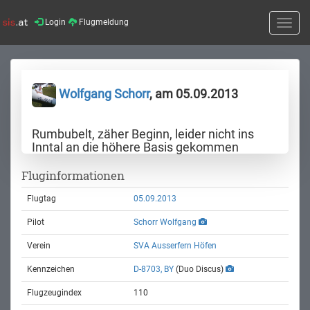
Login
Flugmeldung
Toggle
naviga
Wolfgang Schorr
, am 05.09.2013
Rumbubelt, zäher Beginn, leider nicht ins
Inntal an die höhere Basis gekommen
Fluginformationen
Flugtag
05.09.2013
Pilot
Schorr Wolfgang
Verein
SVA Ausserfern Höfen
Kennzeichen
D-8703, BY
(Duo Discus)
Flugzeugindex
110