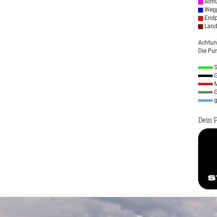
Abfl
Wegp
Endp
Land
Achtun
Die Pun
S
G
M
G
g
Dein 