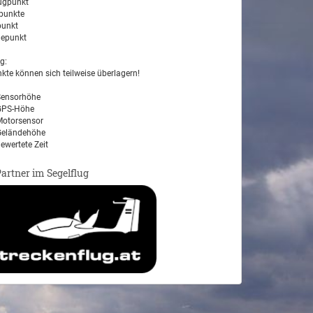
ugpunkt
unkte
unkt
epunkt
g:
kte können sich teilweise überlagern!
ensorhöhe
PS-Höhe
otorsensor
eländehöhe
ewertete Zeit
Partner im Segelflug