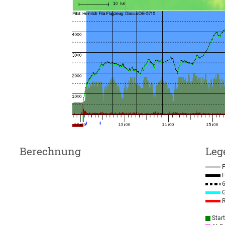
Berechnung
Leg
F
F
6
G
R
Star