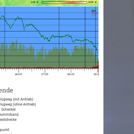
ende
lugweg (mit Antrieb)
lugweg (ohne Antrieb)
 Schenkel
ummiband
eststrecke
tpunkt