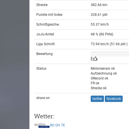
Strecke
382.66 km
Punkte mit Index
328.61 pkt
Schnittgeschw.
55.37 km/h
JoJo-Anteil
48 % (86 Pkte)
Liga Schnitt
73.94 km/h (51.66 pkt )
Bewertung
[]
Status
Motorsensor ok
Aufzeichnung ok
GRecord ok
FR ok
Strecke ok
share on
twitter
facebook
Wetter:
BO
OH
TE