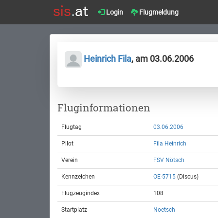
Login
Flugmeldung
Heinrich Fila
, am 03.06.2006
Fluginformationen
Flugtag
03.06.2006
Pilot
Fila Heinrich
Verein
FSV Nötsch
Kennzeichen
OE-5715
(Discus)
Flugzeugindex
108
Startplatz
Noetsch