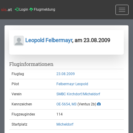
Login
Flugmeldung
Toggle
naviga
Leopold Felbermayr
, am 23.08.2009
Fluginformationen
Flugtag
23.08.2009
Pilot
Felbermayr Leopold
Verein
SMBC Kirchdorf/Micheldorf
Kennzeichen
OE-5654, M3
(Ventus 2b)
Flugzeugindex
114
Startplatz
Micheldorf