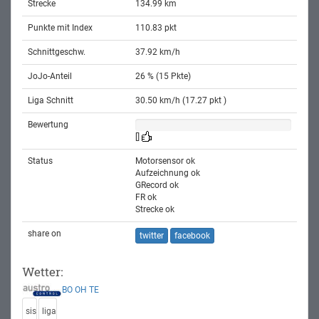
Strecke
134.99 km
Punkte mit Index
110.83 pkt
Schnittgeschw.
37.92 km/h
JoJo-Anteil
26 % (15 Pkte)
Liga Schnitt
30.50 km/h (17.27 pkt )
Bewertung
[]
Status
Motorsensor ok
Aufzeichnung ok
GRecord ok
FR ok
Strecke ok
share on
twitter
facebook
Wetter:
BO
OH
TE
sis
liga