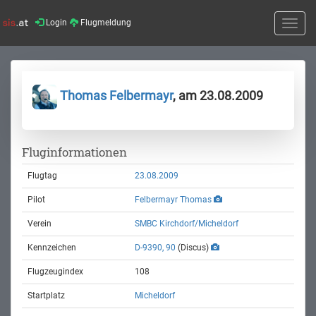
Login
Flugmeldung
Toggle
naviga
Thomas Felbermayr
, am 23.08.2009
Fluginformationen
Flugtag
23.08.2009
Pilot
Felbermayr Thomas
Verein
SMBC Kirchdorf/Micheldorf
Kennzeichen
D-9390, 90
(Discus)
Flugzeugindex
108
Startplatz
Micheldorf