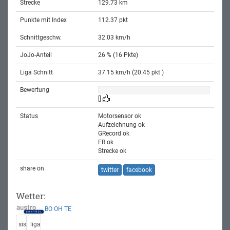
Strecke
129.73 km
Punkte mit Index
112.37 pkt
Schnittgeschw.
32.03 km/h
JoJo-Anteil
26 % (16 Pkte)
Liga Schnitt
37.15 km/h (20.45 pkt )
Bewertung
[]
Status
Motorsensor ok
Aufzeichnung ok
GRecord ok
FR ok
Strecke ok
share on
twitter
facebook
Wetter:
BO
OH
TE
sis
liga