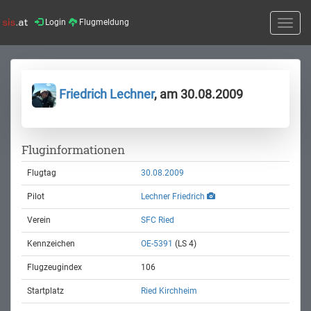
Login
Flugmeldung
Toggle
naviga
Friedrich Lechner
, am 30.08.2009
Fluginformationen
Flugtag
30.08.2009
Pilot
Lechner Friedrich
Verein
SFC Ried
Kennzeichen
OE-5391
(LS 4)
Flugzeugindex
106
Startplatz
Ried Kirchheim