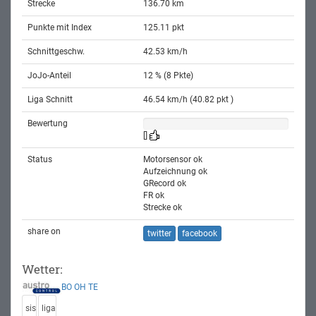
Strecke
136.70 km
Punkte mit Index
125.11 pkt
Schnittgeschw.
42.53 km/h
JoJo-Anteil
12 % (8 Pkte)
Liga Schnitt
46.54 km/h (40.82 pkt )
Bewertung
[]
Status
Motorsensor ok
Aufzeichnung ok
GRecord ok
FR ok
Strecke ok
share on
twitter
facebook
Wetter:
BO
OH
TE
sis
liga