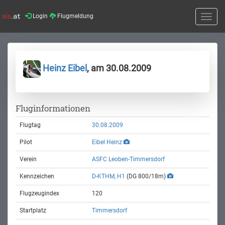
Login
Flugmeldung
Toggle
naviga
Heinz Eibel
, am 30.08.2009
Fluginformationen
Flugtag
30.08.2009
Pilot
Eibel Heinz
Verein
ASFC Leoben-Timmersdorf
Kennzeichen
D-KTHM, H1
(DG 800/18m)
Flugzeugindex
120
Startplatz
Timmersdorf