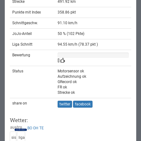
Strecke
491.92 km
Punkte mit Index
358.86 pkt
Schnittgeschw.
91.10 km/h
JoJo-Anteil
50 % (102 Pkte)
Liga Schnitt
94.55 km/h (78.37 pkt )
Bewertung
[]
Status
Motorsensor ok
Aufzeichnung ok
GRecord ok
FR ok
Strecke ok
share on
twitter
facebook
Wetter:
BO
OH
TE
sis
liga